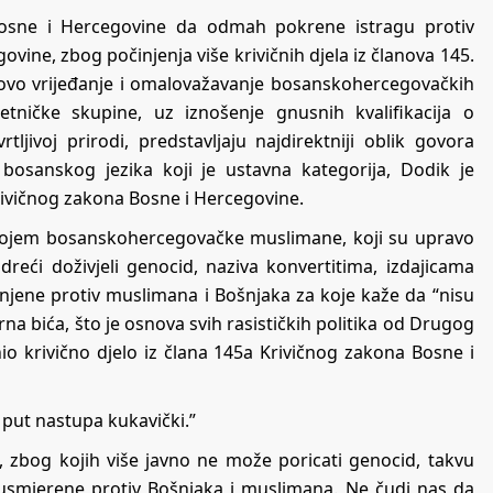
 Bosne i Hercegovine da odmah pokrene istragu protiv
vine, zbog počinjenja više krivičnih djela iz članova 145.
kovo vrijeđanje i omalovažavanje bosanskohercegovačkih
tničke skupine, uz iznošenje gnusnih kvalifikacija o
ljivoj prirodi, predstavljaju najdirektniji oblik govora
bosanskog jezika koji je ustavna kategorija, Dodik je
 Krivičnog zakona Bosne i Hercegovine.
kojem bosanskohercegovačke muslimane, koji su upravo
dreći doživjeli genocid, naziva konvertitima, izdajicama
injene protiv muslimana i Bošnjaka za koje kaže da “nisu
rna bića, što je osnova svih rasističkih politika od Drugog
o krivično djelo iz člana 145a Krivičnog zakona Bosne i
j put nastupa kukavički.”
, zbog kojih više javno ne može poricati genocid, takvu
usmjerene protiv Bošnjaka i muslimana. Ne čudi nas da