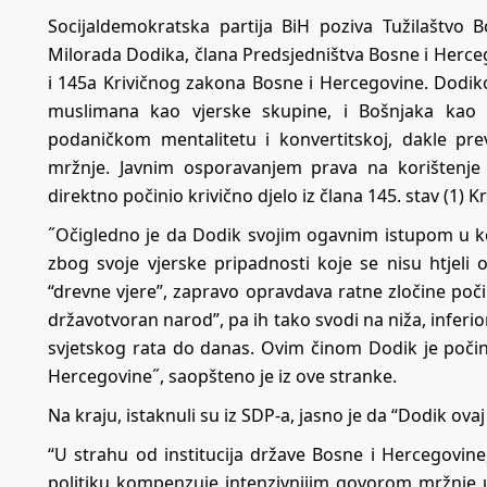
Socijaldemokratska partija BiH poziva Tužilaštvo
Milorada Dodika, člana Predsjedništva Bosne i Hercego
i 145a Krivičnog zakona Bosne i Hercegovine. Dodi
muslimana kao vjerske skupine, i Bošnjaka kao e
podaničkom mentalitetu i konvertitskoj, dakle prevrt
mržnje. Javnim osporavanjem prava na korištenje 
direktno počinio krivično djelo iz člana 145. stav (1)
˝Očigledno je da Dodik svojim ogavnim istupom u 
zbog svoje vjerske pripadnosti koje se nisu htjeli o
“drevne vjere”, zapravo opravdava ratne zločine poč
državotvoran narod”, pa ih tako svodi na niža, inferio
svjetskog rata do danas. Ovim činom Dodik je počini
Hercegovine˝, saopšteno je iz ove stranke.
Na kraju, istaknuli su iz SDP-a, jasno je da “Dodik ova
“U strahu od institucija države Bosne i Hercegovine
politiku kompenzuje intenzivnijim govorom mržnje 