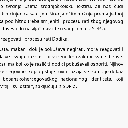
ne tvrdnje uzima srednjoškolsku lektiru, ali nas čudi
jskih činjenica sa ciljem širenja očite mržnje prema jednoj
a pod hitno treba smijeniti i procesuirati zbog njegovog
 dovesti do nasilja“, navode u saopćenju iz SDP-a.
reagovati i procesuirati Dodika.
sta, makar i dok je pokušava negirati, mora reagovati i
a vrši svoju dužnost i otvoreno krši zakone svoje države.
st, ma koliko je različiti dodici pokušavali osporiti. Njihov
ercegovine, koja opstaje, živi i razvija se, samo je dokaz
g bosanskohercegovačkog nacionalnog identiteta, koji
reji i svi ostali“, zaključuju iz SDP-a.