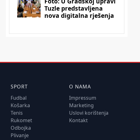
SPORT
O NAMA
Fudbal
Impressum
Košarka
Marketing
Tenis
Uslovi korištenja
Rukomet
Kontakt
Odbojka
Plivanje