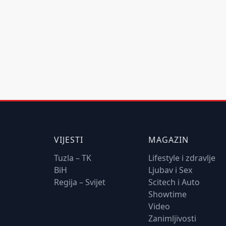
VIJESTI
MAGAZIN
Tuzla – TK
Lifestyle i zdravlje
BiH
Ljubav i Sex
Regija – Svijet
Scitech i Auto
Showtime
Video
Zanimljivosti