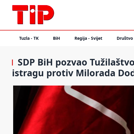
Tuzla - TK
BiH
Regija - Svijet
Društvo
SDP BiH pozvao Tužilaštv
istragu protiv Milorada Do