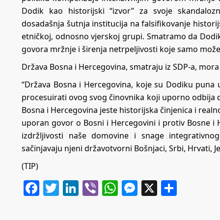
Dodik kao historijski “izvor” za svoje skandaloz
dosadašnja šutnja institucija na falsifikovanje histori
etničkoj, odnosno vjerskoj grupi. Smatramo da Dodik
govora mržnje i širenja netrpeljivosti koje samo može
Država Bosna i Hercegovina, smatraju iz SDP-a, mora 
“Država Bosna i Hercegovina, koje su Dodiku puna u
procesuirati ovog svog činovnika koji uporno odbija d
Bosna i Hercegovina jeste historijska činjenica i realno
uporan govor o Bosni i Hercegovini i protiv Bosne i H
izdržljivosti naše domovine i snage integrativno
sačinjavaju njeni državotvorni Bošnjaci, Srbi, Hrvati, Jev
(TIP)
Facebook
Twitter
LinkedIn
Viber
WhatsApp
Messenger
X
Share