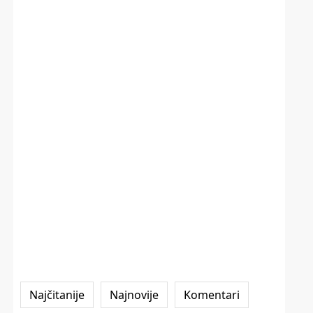
Najčitanije
Najnovije
Komentari