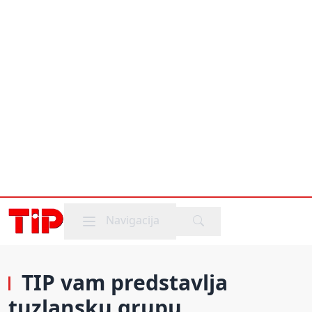
Mobile menu
Navigacija
TIP vam predstavlja
tuzlansku grupu