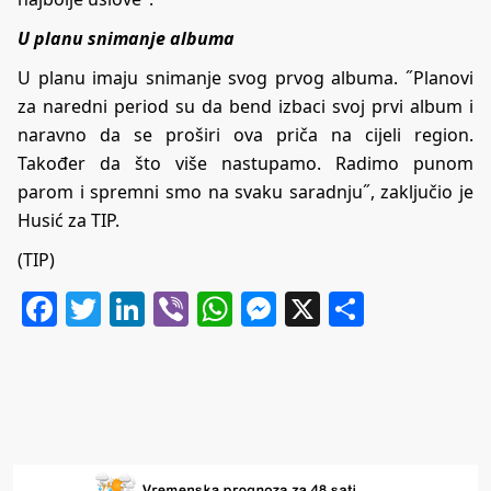
U planu snimanje albuma
U planu imaju snimanje svog prvog albuma. ˝Planovi
za naredni period su da bend izbaci svoj prvi album i
naravno da se proširi ova priča na cijeli region.
Također da što više nastupamo. Radimo punom
parom i spremni smo na svaku saradnju˝, zaključio je
Husić za TIP.
(TIP)
Facebook
Twitter
LinkedIn
Viber
WhatsApp
Messenger
X
Share