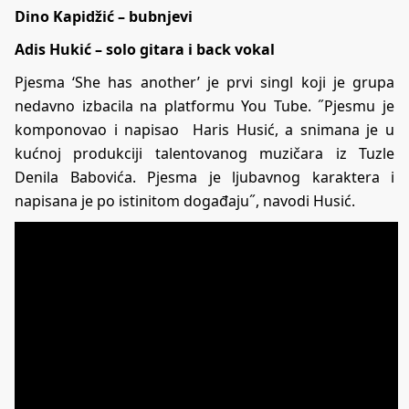
Dino Kapidžić – bubnjevi
Adis Hukić – solo gitara i back vokal
Pjesma ‘She has another’ je prvi singl koji je grupa
nedavno izbacila na platformu You Tube. ˝Pjesmu je
komponovao i napisao Haris Husić, a snimana je u
kućnoj produkciji talentovanog muzičara iz Tuzle
Denila Babovića. Pjesma je ljubavnog karaktera i
napisana je po istinitom događaju˝, navodi Husić.