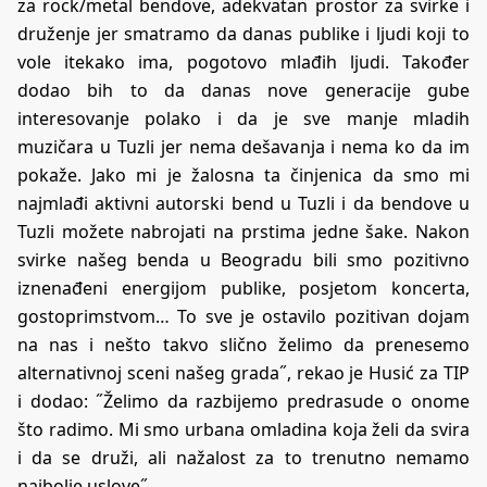
za rock/metal bendove, adekvatan prostor za svirke i
druženje jer smatramo da danas publike i ljudi koji to
vole itekako ima, pogotovo mlađih ljudi. Također
dodao bih to da danas nove generacije gube
interesovanje polako i da je sve manje mladih
muzičara u Tuzli jer nema dešavanja i nema ko da im
pokaže. Jako mi je žalosna ta činjenica da smo mi
najmlađi aktivni autorski bend u Tuzli i da bendove u
Tuzli možete nabrojati na prstima jedne šake. Nakon
svirke našeg benda u Beogradu bili smo pozitivno
iznenađeni energijom publike, posjetom koncerta,
gostoprimstvom… To sve je ostavilo pozitivan dojam
na nas i nešto takvo slično želimo da prenesemo
alternativnoj sceni našeg grada˝, rekao je Husić za TIP
i dodao: ˝Želimo da razbijemo predrasude o onome
što radimo. Mi smo urbana omladina koja želi da svira
i da se druži, ali nažalost za to trenutno nemamo
najbolje uslove˝.