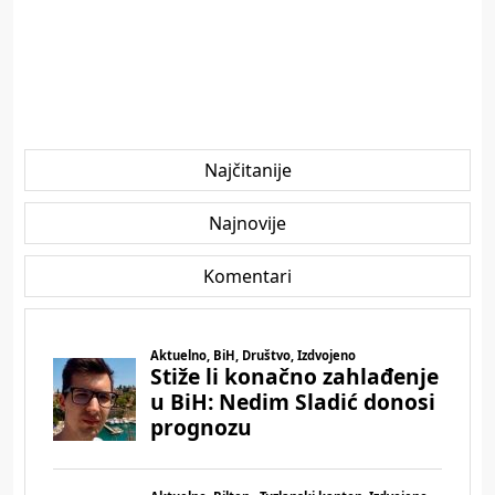
Najčitanije
Najnovije
Komentari