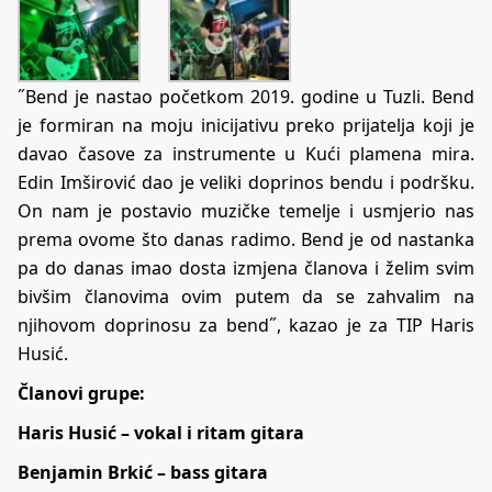
˝Bend je nastao početkom 2019. godine u Tuzli. Bend
je formiran na moju inicijativu preko prijatelja koji je
davao časove za instrumente u Kući plamena mira.
Edin Imširović dao je veliki doprinos bendu i podršku.
On nam je postavio muzičke temelje i usmjerio nas
prema ovome što danas radimo. Bend je od nastanka
pa do danas imao dosta izmjena članova i želim svim
bivšim članovima ovim putem da se zahvalim na
njihovom doprinosu za bend˝, kazao je za TIP Haris
Husić.
Članovi grupe:
Haris Husić – vokal i ritam gitara
Benjamin Brkić – bass gitara