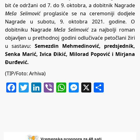
bit će održani od 7. do 9. oktobra, a dobitnik Nagrade
Meša Selimović
proglasiće se na ceremoniji dodjele
Nagrade u subotu, 9. oktobra 2021. godine. O
dobitniku Nagrade
Meša Selimović
za najbolji roman
objavljen u prethodnoj godini odlučivaće petočlani žiri
u sastavu:
Semezdin Mehmedinović, predsjednik,
Senka Marić, Ivica Đikić, Milorad Popović i Mirjana
Đurđević.
(TIP/Foto: Arhiva)
Facebook
Twitter
LinkedIn
Viber
WhatsApp
Messenger
X
Share