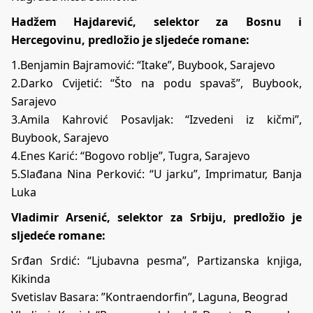
Hadžem Hajdarević, selektor za Bosnu i
Hercegovinu, predložio je sljedeće romane:
1.Benjamin Bajramović: “Itake”, Buybook, Sarajevo
2.Darko Cvijetić: “Što na podu spavaš”, Buybook,
Sarajevo
3.Amila Kahrović Posavljak: “Izvedeni iz kičmi”,
Buybook, Sarajevo
4.Enes Karić: “Bogovo roblje”, Tugra, Sarajevo
5.Slađana Nina Perković: “U jarku”, Imprimatur, Banja
Luka
Vladimir Arsenić, selektor za Srbiju, predložio je
sljedeće romane:
Srđan Srdić: “Ljubavna pesma”, Partizanska knjiga,
Kikinda
Svetislav Basara: ”Kontraendorfin”, Laguna, Beograd