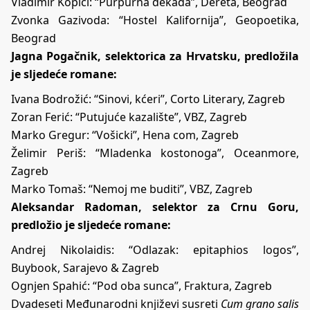
Vladimir Kopicl: “Purpurna dekada”, Dereta, Beograd
Zvonka Gazivoda: “Hostel Kalifornija”, Geopoetika,
Beograd
Jagna Pogačnik, selektorica za Hrvatsku, predložila
je sljedeće romane:
Ivana Bodrožić: “Sinovi, kćeri”, Corto Literary, Zagreb
Zoran Ferić: “Putujuće kazalište”, VBZ, Zagreb
Marko Gregur: “Vošicki”, Hena com, Zagreb
Želimir Periš: “Mladenka kostonoga”, Oceanmore,
Zagreb
Marko Tomaš: “Nemoj me buditi”, VBZ, Zagreb
Aleksandar Radoman, selektor za Crnu Goru,
predložio je sljedeće romane:
Andrej Nikolaidis: “Odlazak: epitaphios logos”,
Buybook, Sarajevo & Zagreb
Ognjen Spahić: “Pod oba sunca”, Fraktura, Zagreb
Dvadeseti Međunarodni književi susreti
Cum grano salis