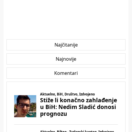
Najčitanije
Najnovije
Komentari