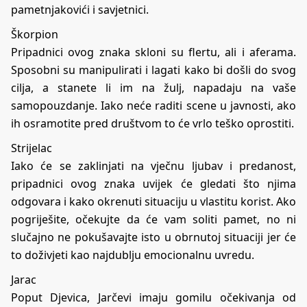
pametnjakovići i savjetnici.
Škorpion
Pripadnici ovog znaka skloni su flertu, ali i aferama.
Sposobni su manipulirati i lagati kako bi došli do svog
cilja, a stanete li im na žulj, napadaju na vaše
samopouzdanje. Iako neće raditi scene u javnosti, ako
ih osramotite pred društvom to će vrlo teško oprostiti.
Strijelac
Iako će se zaklinjati na vječnu ljubav i predanost,
pripadnici ovog znaka uvijek će gledati što njima
odgovara i kako okrenuti situaciju u vlastitu korist. Ako
pogriješite, očekujte da će vam soliti pamet, no ni
slučajno ne pokušavajte isto u obrnutoj situaciji jer će
to doživjeti kao najdublju emocionalnu uvredu.
Jarac
Poput Djevica, Jarčevi imaju gomilu očekivanja od