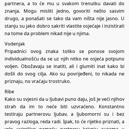
partnera, a to će mu u svakom trenutku davati do
znanja. Mogu misliti jedno, govoriti nešto sasvim
drugo, a ponašati se tako da vam ništa nije jasno. U
stanju su jako dobro sakriti vlastite osjećaje i inzistirati
na tome da problem nikad nije u njima.
Vodenjak
Pripadnici ovog znaka toliko se ponose svojom
individualnošću da se uz njih nitko ne osjeća potpuno
voljen. Obožavaju se inatiti, ali i glumiti inat kako bi
došli do svog cilja. Ako su povrijeđeni, to nikada ne
priznaju, no vraćaju trostruko.
Ribe
Kako su svjesni da u ljubavi puno daju, još je veći njihov
strah da im to neće biti uzvraćeno. Konstantno
testiraju partnerovu ljubav, a ljubomorni su i bez
pravog razloga, reda radi. Ipak, to će rijetko priznati, a