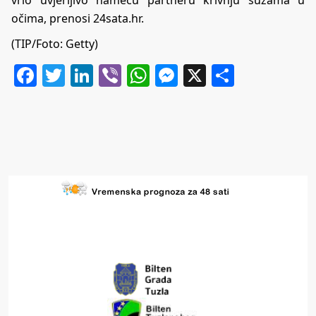
vrlo uvjerljivo nameću partneru krivnju suzama u
očima, prenosi
24sata.hr
.
(TIP/Foto: Getty)
Facebook
Twitter
LinkedIn
Viber
WhatsApp
Messenger
X
Share