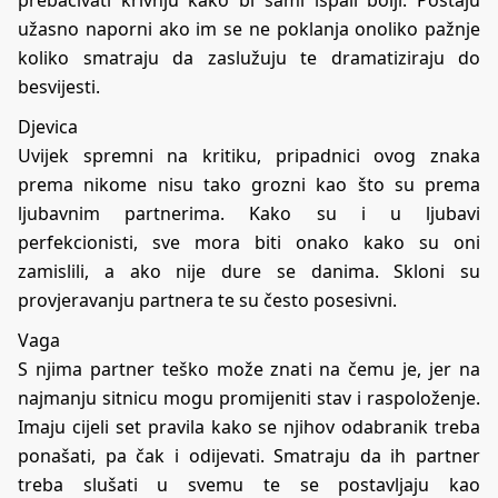
prebacivati krivnju kako bi sami ispali bolji. Postaju
užasno naporni ako im se ne poklanja onoliko pažnje
koliko smatraju da zaslužuju te dramatiziraju do
besvijesti.
Djevica
Uvijek spremni na kritiku, pripadnici ovog znaka
prema nikome nisu tako grozni kao što su prema
ljubavnim partnerima. Kako su i u ljubavi
perfekcionisti, sve mora biti onako kako su oni
zamislili, a ako nije dure se danima. Skloni su
provjeravanju partnera te su često posesivni.
Vaga
S njima partner teško može znati na čemu je, jer na
najmanju sitnicu mogu promijeniti stav i raspoloženje.
Imaju cijeli set pravila kako se njihov odabranik treba
ponašati, pa čak i odijevati. Smatraju da ih partner
treba slušati u svemu te se postavljaju kao