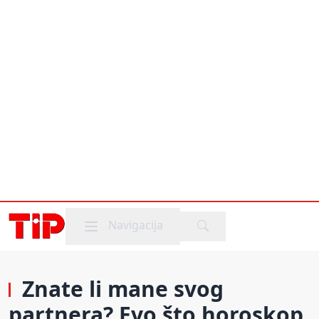
Mobile menu
Navigacija
Znate li mane svog
partnera? Evo što horoskop