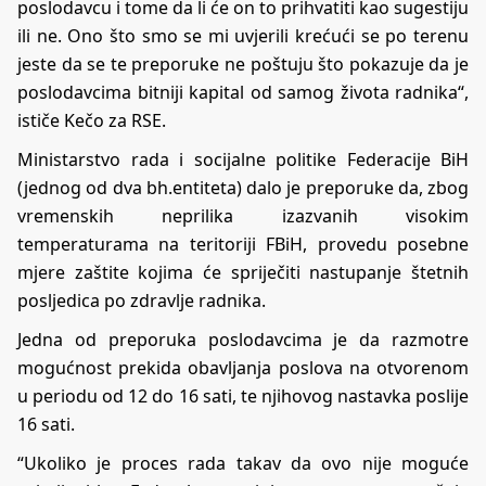
poslodavcu i tome da li će on to prihvatiti kao sugestiju
ili ne. Ono što smo se mi uvjerili krećući se po terenu
jeste da se te preporuke ne poštuju što pokazuje da je
poslodavcima bitniji kapital od samog života radnika“,
ističe Kečo za RSE.
Ministarstvo rada i socijalne politike Federacije BiH
(jednog od dva bh.entiteta) dalo je preporuke da, zbog
vremenskih neprilika izazvanih visokim
temperaturama na teritoriji FBiH, provedu posebne
mjere zaštite kojima će spriječiti nastupanje štetnih
posljedica po zdravlje radnika.
Jedna od preporuka poslodavcima je da razmotre
mogućnost prekida obavljanja poslova na otvorenom
u periodu od 12 do 16 sati, te njihovog nastavka poslije
16 sati.
“Ukoliko je proces rada takav da ovo nije moguće