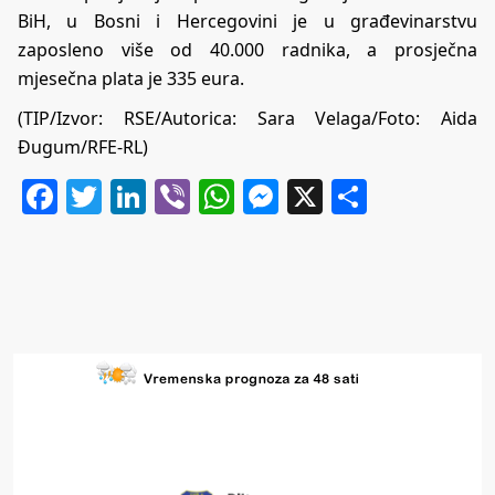
BiH, u Bosni i Hercegovini je u građevinarstvu
zaposleno više od 40.000 radnika, a prosječna
mjesečna plata je 335 eura.
(TIP/Izvor:
RSE
/Autorica: Sara Velaga/Foto: Aida
Đugum/RFE-RL)
Facebook
Twitter
LinkedIn
Viber
WhatsApp
Messenger
X
Share