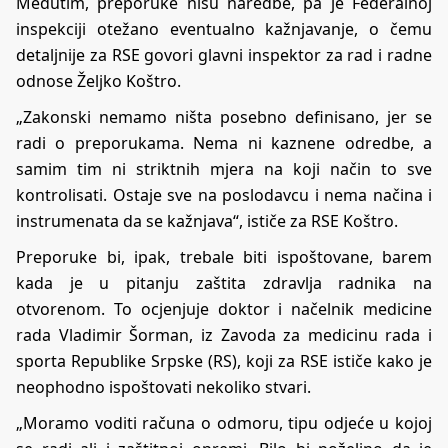
Međutim, preporuke nisu naredbe, pa je Federalnoj
inspekciji otežano eventualno kažnjavanje, o čemu
detaljnije za RSE govori glavni inspektor za rad i radne
odnose Željko Koštro.
„Zakonski nemamo ništa posebno definisano, jer se
radi o preporukama. Nema ni kaznene odredbe, a
samim tim ni striktnih mjera na koji način to sve
kontrolisati. Ostaje sve na poslodavcu i nema načina i
instrumenata da se kažnjava“, ističe za RSE Koštro.
Preporuke bi, ipak, trebale biti ispoštovane, barem
kada je u pitanju zaštita zdravlja radnika na
otvorenom. To ocjenjuje doktor i načelnik medicine
rada Vladimir Šorman, iz Zavoda za medicinu rada i
sporta Republike Srpske (RS), koji za RSE ističe kako je
neophodno ispoštovati nekoliko stvari.
„Moramo voditi računa o odmoru, tipu odjeće u kojoj