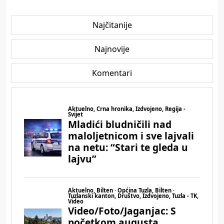
Najčitanije
Najnovije
Komentari