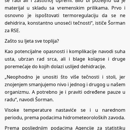
se radi ali i zaštitnoj opremi. Bilo bi poželjno da je
materijal u skladu sa vremenskim prilikama. Prvo i
osnovno je ispoštovati termoregulaciju da se ne
dehidrira, konstantno unoseći tečnosti“, ističe Šorman
za RSE.
Zašto su ljeta sve toplija?
Kao potencijalne opasnosti i komplikacije navodi suha
usta, ubrzan rad srca, ali i blage kolapse i druge
poremećaje do kojih dolazi uslijed dehidracije.
„Neophodno je unositi što više tečnosti i stoli, jer
znojenjem smanjujemo nivo i jednog i drugog u našem
organizmu. A potrebno je i praviti određene pauze u
radu“, navodi Šorman.
Visoke temperature nastaviće se i u narednom
periodu, prema podacima hidrometeoroloških zavoda.
Prema posljednjim podacima Agencije za statistiku