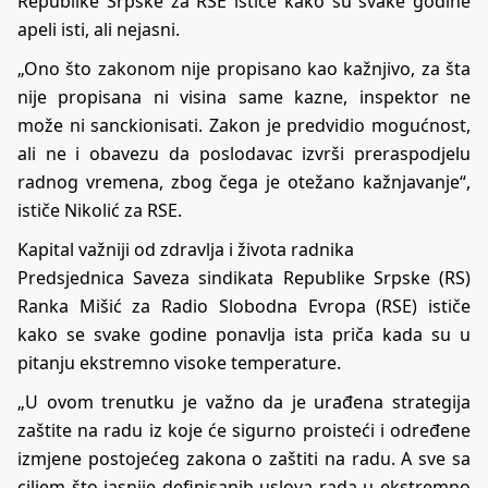
Republike Srpske za RSE ističe kako su svake godine
apeli isti, ali nejasni.
„Ono što zakonom nije propisano kao kažnjivo, za šta
nije propisana ni visina same kazne, inspektor ne
može ni sanckionisati. Zakon je predvidio mogućnost,
ali ne i obavezu da poslodavac izvrši preraspodjelu
radnog vremena, zbog čega je otežano kažnjavanje“,
ističe Nikolić za RSE.
Kapital važniji od zdravlja i života radnika
Predsjednica Saveza sindikata Republike Srpske (RS)
Ranka Mišić za Radio Slobodna Evropa (RSE) ističe
kako se svake godine ponavlja ista priča kada su u
pitanju ekstremno visoke temperature.
„U ovom trenutku je važno da je urađena strategija
zaštite na radu iz koje će sigurno proisteći i određene
izmjene postojećeg zakona o zaštiti na radu. A sve sa
ciljem što jasnije definisanih uslova rada u ekstremno