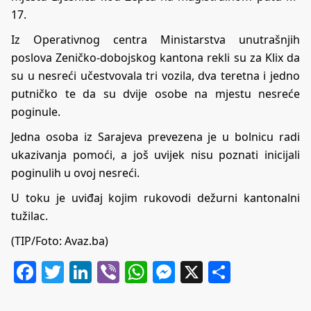
17.
Iz Operativnog centra Ministarstva unutrašnjih
poslova Zeničko-dobojskog kantona rekli su za Klix da
su u nesreći učestvovala tri vozila, dva teretna i jedno
putničko te da su dvije osobe na mjestu nesreće
poginule.
Jedna osoba iz Sarajeva prevezena je u bolnicu radi
ukazivanja pomoći, a još uvijek nisu poznati inicijali
poginulih u ovoj nesreći.
U toku je uviđaj kojim rukovodi dežurni kantonalni
tužilac.
(TIP/Foto: Avaz.ba)
Facebook
Twitter
LinkedIn
Viber
WhatsApp
Messenger
X
Share