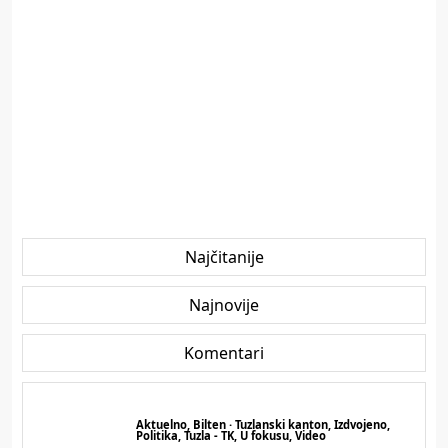
Najčitanije
Najnovije
Komentari