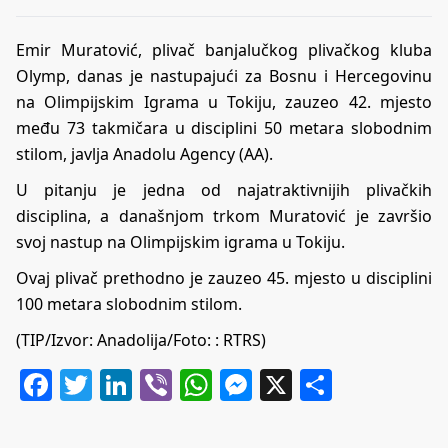
Emir Muratović, plivač banjalučkog plivačkog kluba
Olymp, danas je nastupajući za Bosnu i Hercegovinu
na Olimpijskim Igrama u Tokiju, zauzeo 42. mjesto
među 73 takmičara u disciplini 50 metara slobodnim
stilom, javlja Anadolu Agency (AA).
U pitanju je jedna od najatraktivnijih plivačkih
disciplina, a današnjom trkom Muratović je završio
svoj nastup na Olimpijskim igrama u Tokiju.
Ovaj plivač prethodno je zauzeo 45. mjesto u disciplini
100 metara slobodnim stilom.
(TIP/Izvor: Anadolija/Foto: : RTRS)
Facebook
Twitter
LinkedIn
Viber
WhatsApp
Messenger
X
Share