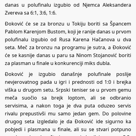
danas u polufinalu izgubio od Njemca Aleksandera
Zvereva sa 6:1, 3:6, 1:6.
Đoković će se za bronzu u Tokiju boriti sa Špancem
Pablom Karenjom Bustom, koji je ranije danas u prvom
polufinalu izgubio od Rusa Karena Hačanova u dva
seta. Meč za bronzu na programu je sutra, a Đoković
će se kasnije danas u paru sa Ninom Stojanović boriti
za plasman u finale u konkurenciji miks dubla.
Đoković je izgubio današnje polufinale poslije
nevjerovatnog pada u igri i prednosti od 1:0 i brejka
viška u drugom setu. Srpski teniser se u prvom gemu
meča suočio sa brejk loptom, ali se odbranio
servisima, a nakon toga je dva puta oduzeo servis
rivalu prepustivši mu samo jedan gem. Do polovine
drugog seta izgledalo je da Đoković ide sigurno ka
pobjedi i plasmana u finale, ali su se stvari potpuno