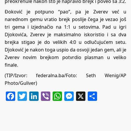
preokrenule nakon što je napravio brejk i poveo sa 3:2.
Đoković je potpuno “pao”, pa je Zverev već u
narednom gemu vratio brejk poslije čega je vezao još
tri gema i izjednačio na 1:1 u setovima. Pad u igri
Djokovića, Zverev je maksimalno iskoristio i sa dva
brejka stigao je do velikih 4:0 u odlučujućem setu.
Djoković je nakon toga uspio da osvoji jedan gem, ali je
Zverev novim brejkom potvrdio plasman u veliko
finale.
(TIP/Izvor: federalna.ba/Foto: Seth Wenig/AP
Photo/Guliver)
Facebook
Twitter
LinkedIn
Viber
WhatsApp
Messenger
X
Share