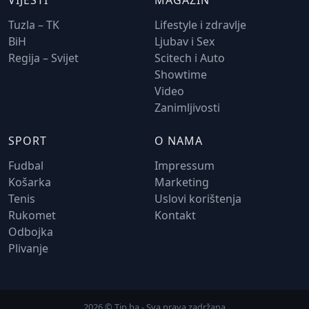
VIJESTI
MAGAZIN
Tuzla – TK
Lifestyle i zdravlje
BiH
Ljubav i Sex
Regija – Svijet
Scitech i Auto
Showtime
Video
Zanimljivosti
SPORT
O NAMA
Fudbal
Impressum
Košarka
Marketing
Tenis
Uslovi korištenja
Rukomet
Kontakt
Odbojka
Plivanje
2026 © Tip.ba - Sva prava zadržana