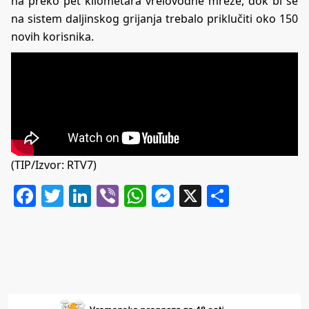
na preko pet kilometara vrelovodne mreže, dok bi se
na sistem daljinskog grijanja trebalo priklučiti oko 150
novih korisnika.
(TIP/Izvor: RTV7)
Facebook
Twitter
LinkedIn
Viber
WhatsApp
Messenger
X
Share