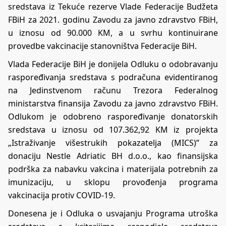
sredstava iz Tekuće rezerve Vlade Federacije Budžeta
FBiH za 2021. godinu Zavodu za javno zdravstvo FBiH,
u iznosu od 90.000 KM, a u svrhu kontinuirane
provedbe vakcinacije stanovništva Federacije BiH.
Vlada Federacije BiH je donijela Odluku o odobravanju
raspoređivanja sredstava s podračuna evidentiranog
na Jedinstvenom računu Trezora Federalnog
ministarstva finansija Zavodu za javno zdravstvo FBiH.
Odlukom je odobreno raspoređivanje donatorskih
sredstava u iznosu od 107.362,92 KM iz projekta
„Istraživanje višestrukih pokazatelja (MICS)” za
donaciju Nestle Adriatic BH d.o.o., kao finansijska
podrška za nabavku vakcina i materijala potrebnih za
imunizaciju, u sklopu provođenja programa
vakcinacija protiv COVID-19.
Donesena je i Odluka o usvajanju Programa utroška