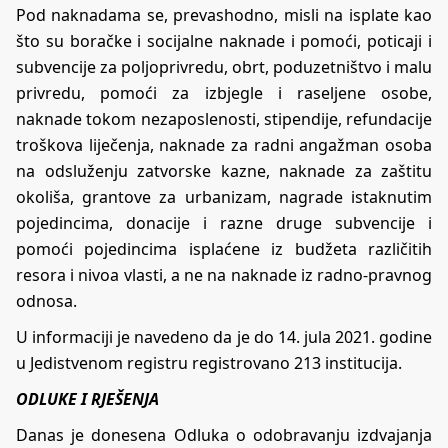
Pod naknadama se, prevashodno, misli na isplate kao
što su boračke i socijalne naknade i pomoći, poticaji i
subvencije za poljoprivredu, obrt, poduzetništvo i malu
privredu, pomoći za izbjegle i raseljene osobe,
naknade tokom nezaposlenosti, stipendije, refundacije
troškova liječenja, naknade za radni angažman osoba
na odsluženju zatvorske kazne, naknade za zaštitu
okoliša, grantove za urbanizam, nagrade istaknutim
pojedincima, donacije i razne druge subvencije i
pomoći pojedincima isplaćene iz budžeta različitih
resora i nivoa vlasti, a ne na naknade iz radno-pravnog
odnosa.
U informaciji je navedeno da je do 14. jula 2021. godine
u Jedistvenom registru registrovano 213 institucija.
ODLUKE I RJEŠENJA
Danas je donesena Odluka o odobravanju izdvajanja