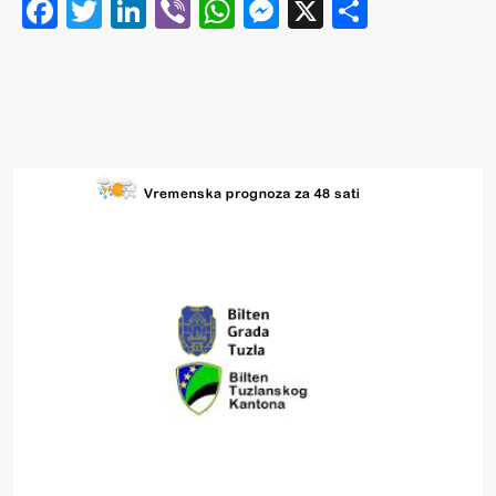
Facebook
Twitter
LinkedIn
Viber
WhatsApp
Messenger
X
Share