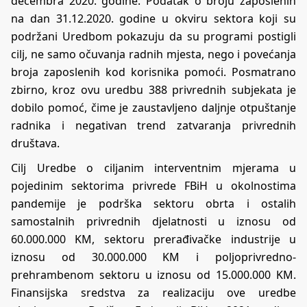
decembra 2020. godine. Podatak o broju zaposlenih
na dan 31.12.2020. godine u okviru sektora koji su
podržani Uredbom pokazuju da su programi postigli
cilj, ne samo očuvanja radnih mjesta, nego i povećanja
broja zaposlenih kod korisnika pomoći. Posmatrano
zbirno, kroz ovu uredbu 388 privrednih subjekata je
dobilo pomoć, čime je zaustavljeno daljnje otpuštanje
radnika i negativan trend zatvaranja privrednih
društava.
Cilj Uredbe o ciljanim interventnim mjerama u
pojedinim sektorima privrede FBiH u okolnostima
pandemije je podrška sektoru obrta i ostalih
samostalnih privrednih djelatnosti u iznosu od
60.000.000 KM, sektoru prerađivačke industrije u
iznosu od 30.000.000 KM i poljoprivredno-
prehrambenom sektoru u iznosu od 15.000.000 KM.
Finansijska sredstva za realizaciju ove uredbe