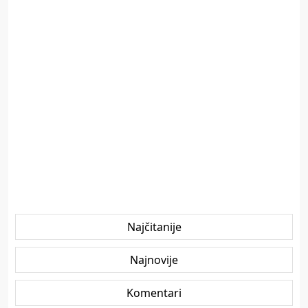
Najčitanije
Najnovije
Komentari