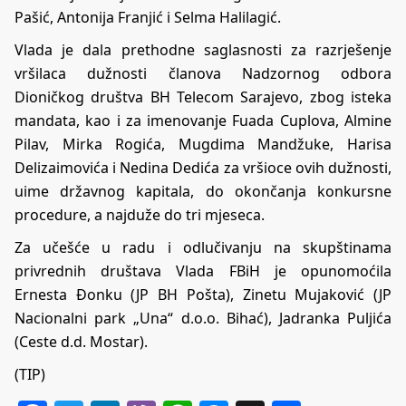
Pašić, Antonija Franjić i Selma Halilagić.
Vlada je dala prethodne saglasnosti za razrješenje
vršilaca dužnosti članova Nadzornog odbora
Dioničkog društva BH Telecom Sarajevo, zbog isteka
mandata, kao i za imenovanje Fuada Cuplova, Almine
Pilav, Mirka Rogića, Mugdima Mandžuke, Harisa
Delizaimovića i Nedina Dedića za vršioce ovih dužnosti,
uime državnog kapitala, do okončanja konkursne
procedure, a najduže do tri mjeseca.
Za učešće u radu i odlučivanju na skupštinama
privrednih društava Vlada FBiH je opunomoćila
Ernesta Đonku (JP BH Pošta), Zinetu Mujaković (JP
Nacionalni park „Una“ d.o.o. Bihać), Jadranka Puljića
(Ceste d.d. Mostar).
(TIP)