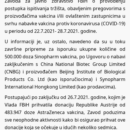
Zavoda za javno zdravstvo FBiH o provođenju
postupka ispitivanja tržišta, obavljenim pregovorima s
proizvođačima vakcina i/ili ovlaštenim zastupnicima u
svrhu nabavke vakcina protiv koronavirusa (COVID-19)
u periodu od 22.7.2021- 28.7.2021. godine.
U informaciji je, uz ostalo, navedeno da su u toku
završne pripreme za isporuku ukupne količine od
500.000 doza Sinopharm vakcina, po Ugovoru o nabavi
zakljkučenim s China National Biotec Group Limited
(CNBG) i proizvođačem Beijing Institute of Biological
Products Co. Ltd (kao isporučiocima) i Synopharm
International Hongkong Limited (kao prodavcima).
Postupajući po zaključku od 26.7.2021. godine, kojim je
Vlada FBiH prihvatila donaciju Republike Austrije od
483.947 doze AstraZeneca vakcina, Zavod poduzima
sve neophodne aktivnosti kako bi osigurao prihvat ove
donacije koja se očekuje u idućih nekoliko sedmica.