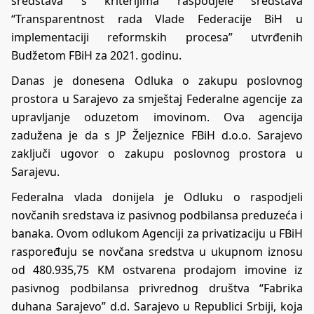
sredstava s kriterijima raspodjele sredstava
“Transparentnost rada Vlade Federacije BiH u
implementaciji reformskih procesa” utvrđenih
Budžetom FBiH za 2021. godinu.
Danas je donesena Odluka o zakupu poslovnog
prostora u Sarajevo za smještaj Federalne agencije za
upravljanje oduzetom imovinom. Ova agencija
zadužena je da s JP Željeznice FBiH d.o.o. Sarajevo
zaključi ugovor o zakupu poslovnog prostora u
Sarajevu.
Federalna vlada donijela je Odluku o raspodjeli
novčanih sredstava iz pasivnog podbilansa preduzeća i
banaka. Ovom odlukom Agenciji za privatizaciju u FBiH
raspoređuju se novčana sredstva u ukupnom iznosu
od 480.935,75 KM ostvarena prodajom imovine iz
pasivnog podbilansa privrednog društva “Fabrika
duhana Sarajevo” d.d. Sarajevo u Republici Srbiji, koja