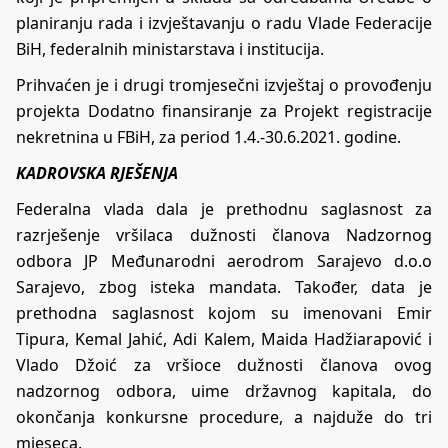
planiranju rada i izvještavanju o radu Vlade Federacije
BiH, federalnih ministarstava i institucija.
Prihvaćen je i drugi tromjesečni izvještaj o provođenju
projekta Dodatno finansiranje za Projekt registracije
nekretnina u FBiH, za period 1.4.-30.6.2021. godine.
KADROVSKA RJEŠENJA
Federalna vlada dala je prethodnu saglasnost za
razrješenje vršilaca dužnosti članova Nadzornog
odbora JP Međunarodni aerodrom Sarajevo d.o.o
Sarajevo, zbog isteka mandata. Također, data je
prethodna saglasnost kojom su imenovani Emir
Tipura, Kemal Jahić, Adi Kalem, Maida Hadžiarapović i
Vlado Džoić za vršioce dužnosti članova ovog
nadzornog odbora, uime državnog kapitala, do
okončanja konkursne procedure, a najduže do tri
mjeseca.