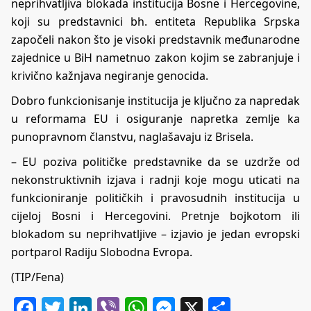
neprihvatljiva blokada institucija Bosne i Hercegovine,
koji su predstavnici bh. entiteta Republika Srpska
započeli nakon što je visoki predstavnik međunarodne
zajednice u BiH nametnuo zakon kojim se zabranjuje i
krivično kažnjava negiranje genocida.
Dobro funkcionisanje institucija je ključno za napredak
u reformama EU i osiguranje napretka zemlje ka
punopravnom članstvu, naglašavaju iz Brisela.
– EU poziva političke predstavnike da se uzdrže od
nekonstruktivnih izjava i radnji koje mogu uticati na
funkcioniranje političkih i pravosudnih institucija u
cijeloj Bosni i Hercegovini. Pretnje bojkotom ili
blokadom su neprihvatljive – izjavio je jedan evropski
portparol Radiju Slobodna Evropa.
(TIP/Fena)
Facebook
Twitter
LinkedIn
Viber
WhatsApp
Messenger
X
Share