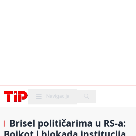
Mobile menu
Navigacija
Brisel političarima u RS-a:
Bojkot i blokada institucija