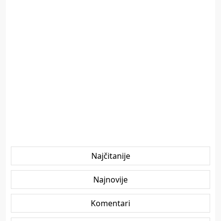
Najčitanije
Najnovije
Komentari