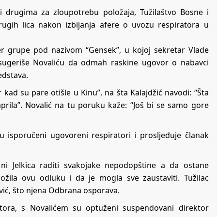
i drugima za zloupotrebu položaja, Tužilaštvo Bosne i
rugih lica nakon izbijanja afere o uvozu respiratora u
ber grupe pod nazivom “Gensek”, u kojoj sekretar Vlade
ne sugeriše Novaliću da odmah raskine ugovor o nabavci
edstava.
kad su pare otišle u Kinu”, na šta Kalajdžić navodi: “Šta
aprila”. Novalić na tu poruku kaže: “Još bi se samo gore
u isporučeni ugovoreni respiratori i prosljeđuje članak
ni Jelkica raditi svakojake nepodopštine a da ostane
ožila ovu odluku i da je mogla sve zaustaviti. Tužilac
čević, što njena Odbrana osporava.
atora, s Novalićem su optuženi suspendovani direktor