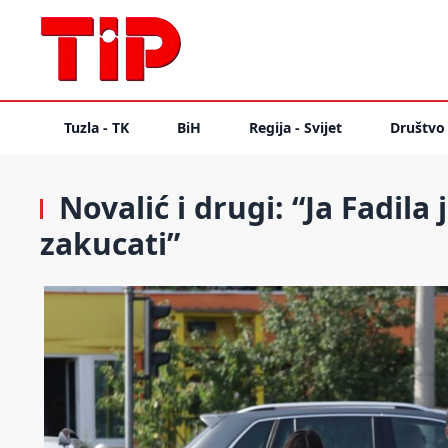
Tuzla - TK
BiH
Regija - Svijet
Društvo
Novalić i drugi: “Ja Fadi
zakucati”