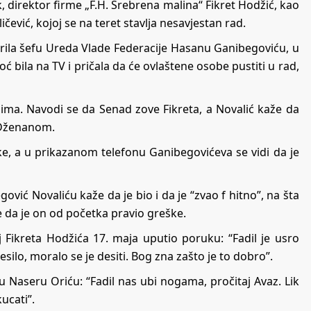
, direktor firme „F.H. Srebrena malina“ Fikret Hodžić, kao
ičević, kojoj se na teret stavlja nesavjestan rad.
prila šefu Ureda Vlade Federacije Hasanu Ganibegoviću, u
oć bila na TV i pričala da će ovlaštene osobe pustiti u rad,
ima. Navodi se da Senad zove Fikreta, a Novalić kaže da
a Dženanom.
ke, a u prikazanom telefonu Ganibegovićeva se vidi da je
vić Novaliću kaže da je bio i da je “zvao f hitno”, na šta
e da je on od početka pravio greške.
oj Fikreta Hodžića 17. maja uputio poruku: “Fadil je usro
 desilo, moralo se je desiti. Bog zna zašto je to dobro”.
u Naseru Oriću: “Fadil nas ubi nogama, pročitaj Avaz. Lik
ucati”.