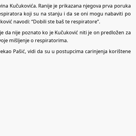
dvina Kučukovića. Ranije je prikazana njegova prva poruka
spiratora koji su na stanju i da se oni mogu nabaviti po
ković navodi: “Dobili ste baš te respiratore”.
je da nije poznato ko je Kučuković niti je on predložen za
voje mišljenje o respiratorima.
 rekao Pašić, vidi da su u postupcima carinjenja korištene