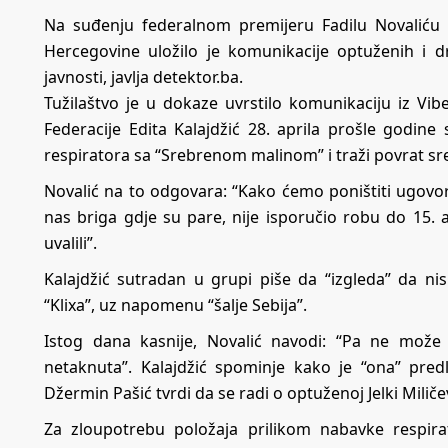
Na suđenju federalnom premijeru Fadilu Novaliću 
Hercegovine uložilo je komunikacije optuženih i d
javnosti, javlja
detektor.ba
.
Tužilaštvo je u dokaze uvrstilo komunikaciju iz Vi
Federacije Edita Kalajdžić 28. aprila prošle godi
respiratora sa “Srebrenom malinom” i traži povrat sr
Novalić na to odgovara: “Kako ćemo poništiti ugovor 
nas briga gdje su pare, nije isporučio robu do 15. 
uvalili”.
Kalajdžić sutradan u grupi piše da “izgleda” da nis
“Klixa”, uz napomenu “šalje Sebija”.
Istog dana kasnije, Novalić navodi: “Pa ne može 
netaknuta”. Kalajdžić spominje kako je “ona” predl
Džermin Pašić tvrdi da se radi o optuženoj Jelki Mili
Za zloupotrebu položaja prilikom nabavke respir