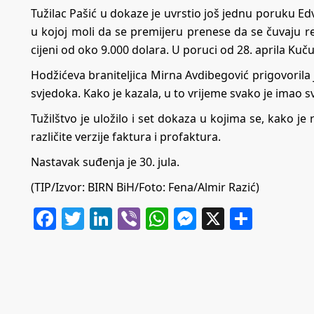
Tužilac Pašić u dokaze je uvrstio još jednu poruku E
u kojoj moli da se premijeru prenese da se čuvaju re
cijeni od oko 9.000 dolara. U poruci od 28. aprila Kuču
Hodžićeva braniteljica Mirna Avdibegović prigovorila 
svjedoka. Kako je kazala, u to vrijeme svako je imao s
Tužilštvo je uložilo i set dokaza u kojima se, kako je
različite verzije faktura i profaktura.
Nastavak suđenja je 30. jula.
(TIP/Izvor: BIRN BiH/Foto: Fena/Almir Razić)
Facebook
Twitter
LinkedIn
Viber
WhatsApp
Messenger
X
Share