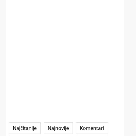
Najčitanije
Najnovije
Komentari