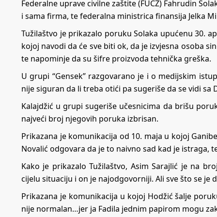
Federalne uprave civilne zaštite (FUCZ) Fahrudin Solak
i sama firma, te federalna ministrica finansija Jelka Mil
Tužilaštvo je prikazalo poruku Solaka upućenu 30. a
kojoj navodi da će sve biti ok, da je izvjesna osoba sin
te napominje da su šifre proizvoda tehnička greška.
U grupi “Gensek” razgovarano je i o medijskim istup
nije siguran da li treba otići pa sugeriše da se vidi s
Kalajdžić u grupi sugeriše učesnicima da brišu poru
najveći broj njegovih poruka izbrisan.
Prikazana je komunikacija od 10. maja u kojoj Ganibego
Novalić odgovara da je to naivno sad kad je istraga, t
Kako je prikazalo Tužilaštvo, Asim Sarajlić je na br
cijelu situaciju i on je najodgovorniji. Ali sve što se je
Prikazana je komunikacija u kojoj Hodžić šalje poruk
nije normalan…jer ja Fadila jednim papirom mogu zak