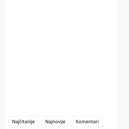
Najčitanije
Najnovije
Komentari