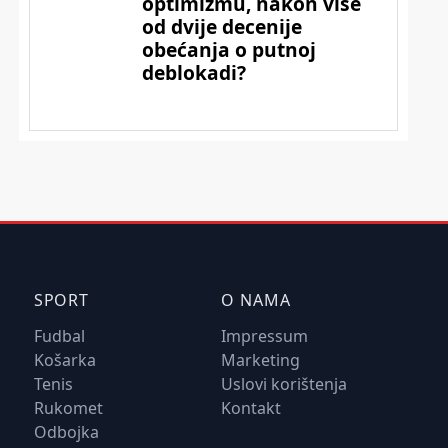
SPORT
O NAMA
Fudbal
Impressum
Košarka
Marketing
Tenis
Uslovi korištenja
Rukomet
Kontakt
Odbojka