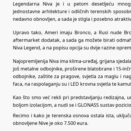
Legendarna Niva je i u petom desetljeću mnogi
jednostavne arhitekture i odličnih terenskih sposob
nedavno obnovljen, a sada je stigla i posebno atrakti
Upravo tako, Ameri imaju Bronco, a Rusi nude Bro
aftermarket dodatak, a sada ga možete birati odmah 
Niva Legend, a na popisu opcija su dvije razine opreme
Najopremljenija Niva ima klima-uređaj, grijana sjedala 
još metalne odbojnike, proširene blatobrane i 15-inč
odbojnike, zaštite za pragove, svjetla za maglu i na
faca, na raspolaganju su i LED krovna svjetla te kamuf
Kao što smo već rekli pri predstavljanju redizajna,
boljom izolacijom, a nudi se i GLONASS sustav pozicio
Recimo i kako je terenska osnova ostala ista, uključ
obnovljene Nive je oko 7.500 eura.