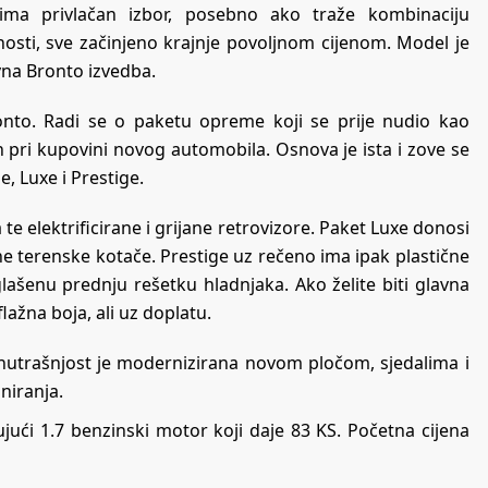
ma privlačan izbor, posebno ako traže kombinaciju
nosti, sve začinjeno krajnje povoljnom cijenom. Model je
vna Bronto izvedba.
nto. Radi se o paketu opreme koji se prije nudio kao
pri kupovini novog automobila. Osnova je ista i zove se
, Luxe i Prestige.
te elektrificirane i grijane retrovizore. Paket Luxe donosi
ne terenske kotače. Prestige uz rečeno ima ipak plastične
glašenu prednju rešetku hladnjaka. Ako želite biti glavna
lažna boja, ali uz doplatu.
 unutrašnjost je modernizirana novom pločom, sjedalima i
niranja.
ujući 1.7 benzinski motor koji daje 83 KS. Početna cijena