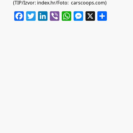
(TIP/Izvor: index.hr/Foto: carscoops.com)
Facebook
Twitter
LinkedIn
Viber
WhatsApp
Messenger
X
Share