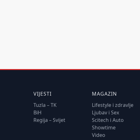
VIJESTI
MAGAZIN
Tuzla – TK
Lifestyle i zdravlje
BiH
Ljubav i Sex
Regija – Svijet
Scitech i Auto
Showtime
Video