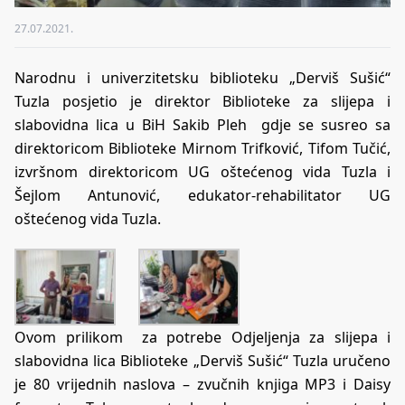
27.07.2021.
Narodnu i univerzitetsku biblioteku „Derviš Sušić“
Tuzla posjetio je direktor Biblioteke za slijepa i
slabovidna lica u BiH Sakib Pleh gdje se susreo sa
direktoricom Biblioteke Mirnom Trifković, Tifom Tučić,
izvršnom direktoricom UG oštećenog vida Tuzla i
Šejlom Antunović, edukator-rehabilitator UG
oštećenog vida Tuzla.
Ovom prilikom za potrebe Odjeljenja za slijepa i
slabovidna lica Biblioteke „Derviš Sušić“ Tuzla uručeno
je 80 vrijednih naslova – zvučnih knjiga MP3 i Daisy