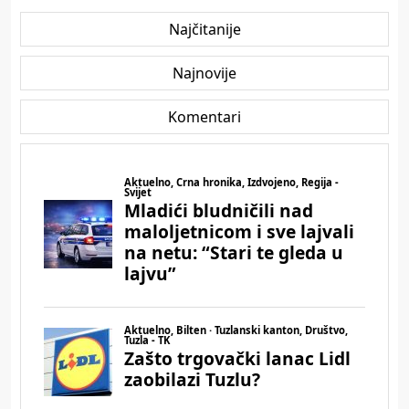
Najčitanije
Najnovije
Komentari