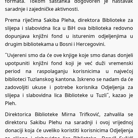
formata. Tokom sastanka dogovoren je nastavak
saradnje i zajedničke aktivnosti.
Prema riječima Sakiba Pleha, direktora Biblioteke za
slijepa i slabovidna lica u BiH ova biblioteka redovno
dopunjava knjižni fond u isturenim odjeljenjima u
drugim bibliotekama u Bosni i Hercegovini.
˝Uvjereni smo da će ove knjige koje smo danas donjeli
upotpuniti knjižni fond koji je već duži vremenski
period na raspolaganju korisnicima u najvećoj
biblioteci Tuzlanskog kantona. Iskreno se nadam da će
zadovoljiti ukuse i potrebe korisnika Odjeljenja za
slijepa i slabovidna lica Biblioteke u Tuzli˝, kazao je
Pleh.
Direktorica Biblioteke Mirna Trifković, zahvalila se
direktoru Sakibu Plehu na saradnji i ovoj vrijednoj
donaciji koja će uveliko koristiti korisnicima Odjeljenja