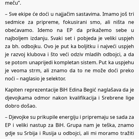
meču”.
– Sve ekipe će doći u najjačim sastavima. Imamo još tri
sedmice za pripreme, fokusirani smo, ali ništa ne
obećavamo. Idemo na EP da prikažemo sebe u
najboljem izdanju. Svaki set i pobjeda je veliki uspjeh
za bh. odbojku. Ovo je put ka boljitku i najveći uspjeh
je razvoj klubova i što veći odziv mladih odbojci, a da
se potom unaprijedi kompletan sistem. Put ka uspjehu
je veoma strm, ali znamo da to ne može doći preko
noći – naglasio je selektor.
Kapiten reprezentacije BiH Edina Begić naglašava da je
djevojkama odmor nakon kvalifikacija i Srebrene lige
dobro došao.
– Djevojke su prikupile energiju i pripremaju se sada za
EP i veliki nastup za BiH. Grupa nam je teška, znamo
gdje su Srbija i Rusija u odbojci, ali mi moramo tražiti