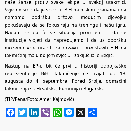
naše šanse protiv svake ekipe u svakoj utakmici.
Svjesne smo da je sport u BiH na niskim granama i da
nemamo podršku države, međutim djevojke
pokušavaju da se fokusiraju na treninge i našu igru.
Nadam se da će se situacija promijeniti i da će
institucije vidjeti da napredujemo i da uz podršku
možemo više uraditi za državu i predstaviti BiH na
takmičenjima u boljem svjetlu -zaključila je Begić.
Nastup na EP-u bit će prvi u historiji odbojkaške
reprezentacije BiH. Takmičenje će trajati od 18.
augusta do 4. septembra. Pored Srbije, domaćini
takmičenja su Hrvatska, Rumunija i Bugarska.
(TIP/Fena/Foto: Amer Kajmović)
Facebook
Twitter
LinkedIn
Viber
WhatsApp
Messenger
X
Share