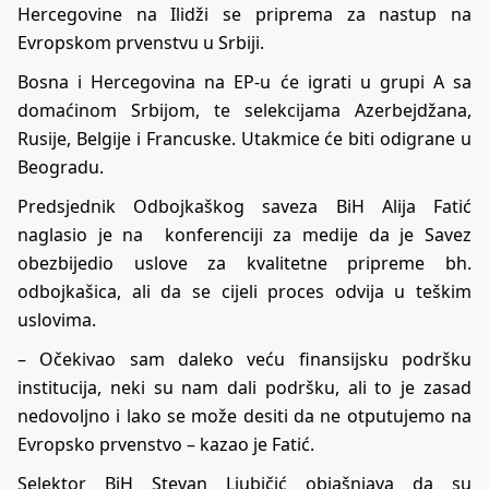
Hercegovine na Ilidži se priprema za nastup na
Evropskom prvenstvu u Srbiji.
Bosna i Hercegovina na EP-u će igrati u grupi A sa
domaćinom Srbijom, te selekcijama Azerbejdžana,
Rusije, Belgije i Francuske. Utakmice će biti odigrane u
Beogradu.
Predsjednik Odbojkaškog saveza BiH Alija Fatić
naglasio je na konferenciji za medije da je Savez
obezbijedio uslove za kvalitetne pripreme bh.
odbojkašica, ali da se cijeli proces odvija u teškim
uslovima.
– Očekivao sam daleko veću finansijsku podršku
institucija, neki su nam dali podršku, ali to je zasad
nedovoljno i lako se može desiti da ne otputujemo na
Evropsko prvenstvo – kazao je Fatić.
Selektor BiH Stevan Ljubičić objašnjava da su