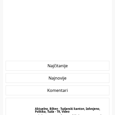
Najčitanije
Najnovije
Komentari