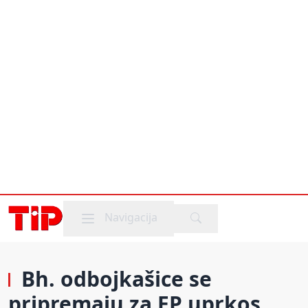
Mobile menu
Navigacija
Bh. odbojkašice se
pripremaju za EP uprkos