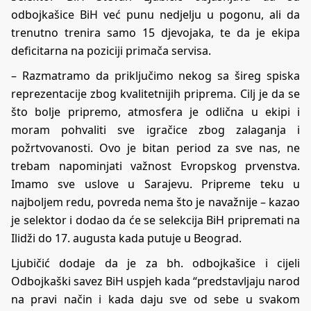
odbojkašice BiH već punu nedjelju u pogonu, ali da
trenutno trenira samo 15 djevojaka, te da je ekipa
deficitarna na poziciji primača servisa.
– Razmatramo da priključimo nekog sa šireg spiska
reprezentacije zbog kvalitetnijih priprema. Cilj je da se
što bolje pripremo, atmosfera je odlična u ekipi i
moram pohvaliti sve igračice zbog zalaganja i
požrtvovanosti. Ovo je bitan period za sve nas, ne
trebam napominjati važnost Evropskog prvenstva.
Imamo sve uslove u Sarajevu. Pripreme teku u
najboljem redu, povreda nema što je navažnije – kazao
je selektor i dodao da će se selekcija BiH pripremati na
Ilidži do 17. augusta kada putuje u Beograd.
Ljubičić dodaje da je za bh. odbojkašice i cijeli
Odbojkaški savez BiH uspjeh kada “predstavljaju narod
na pravi način i kada daju sve od sebe u svakom