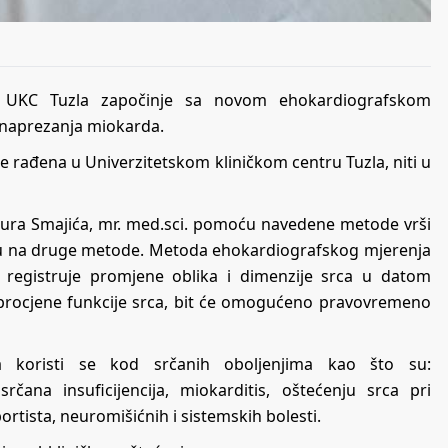
esti UKC Tuzla započinje sa novom ehokardiografskom
 naprezanja miokarda.
e rađena u Univerzitetskom kliničkom centru Tuzla, niti u
Elnura Smajića, mr. med.sci. pomoću navedene metode vrši
nosu na druge metode. Metoda ehokardiografskog mjerenja
 registruje promjene oblika i dimenzije srca u datom
procjene funkcije srca, bit će omogućeno pravovremeno
a koristi se kod srčanih oboljenjima kao što su:
rčana insuficijencija, miokarditis, oštećenju srca pri
portista, neuromišićnih i sistemskih bolesti.