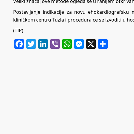
Veliki značaj ove metode ogleda se u ranijem otkrivan
Postavljanje indikacije za novu ehokardiografsku 
kliničkom centru Tuzla i procedura će se izvoditi u ho
(TIP)
Facebook
Twitter
LinkedIn
Viber
WhatsApp
Messenger
X
Share