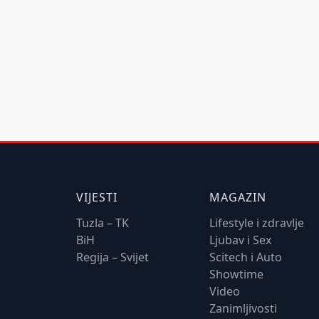
VIJESTI
MAGAZIN
Tuzla – TK
Lifestyle i zdravlje
BiH
Ljubav i Sex
Regija – Svijet
Scitech i Auto
Showtime
Video
Zanimljivosti