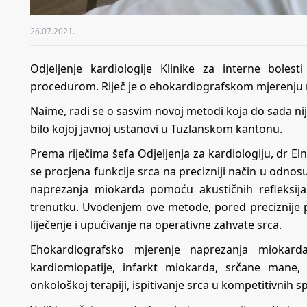
26.07.2021.
Odjeljenje kardiologije Klinike za interne bol
procedurom. Riječ je o ehokardiografskom mjerenju
Naime, radi se o sasvim novoj metodi koja do sada nij
bilo kojoj javnoj ustanovi u Tuzlanskom kantonu.
Prema riječima šefa Odjeljenja za kardiologiju, dr 
se procjena funkcije srca na precizniji način u od
naprezanja miokarda pomoću akustičnih refleksija
trenutku. Uvođenjem ove metode, pored preciznije 
liječenje i upućivanje na operativne zahvate srca.
Ehokardiografsko mjerenje naprezanja miokard
kardiomiopatije, infarkt miokarda, srčane mane, s
onkološkoj terapiji, ispitivanje srca u kompetitivnih s