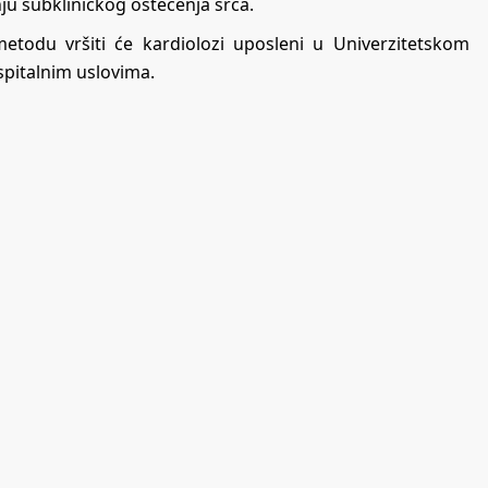
ju subkliničkog oštećenja srca.
metodu vršiti će kardiolozi uposleni u Univerzitetskom
spitalnim uslovima.