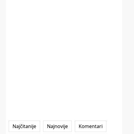
Najčitanije
Najnovije
Komentari