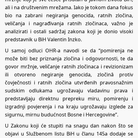
ali i na društvenim mrežama. Iako je tokom dana fokus
bio na zabrani negiranja genocida, ratnih zločina,
veličanja i nagrađivanja ratnih zločinaca, važno je
analizirati i ostali sadržaj zakona koji je donio visoki
predstavnik u BiH Valentin Inzko.
U samoj odluci OHR-a navodi se da “pomirenja ne
može biti bez priznanja zločina i odgovornosti, te da
govor mržnje, veličanje ratnih zločinaca i revizionizam
ili otvoreno negiranje genocida, zločinȃ protiv
čovječnosti i ratnih zločina utvrđenih pravosnažnim
sudskim odlukama ugrožavaju vladavinu prava i
predstavljaju direktnu prepreku miru, pomirenju i
izgradnji povjerenja i na kraju ugrožavaju izglede za
sigurnu, mirnu budućnost Bosne i Hercegovine”.
U Zakonu koji će stupiti na snagu dan nakon što se
objavi u Službenom listu BiH u članu 145a dodaje se