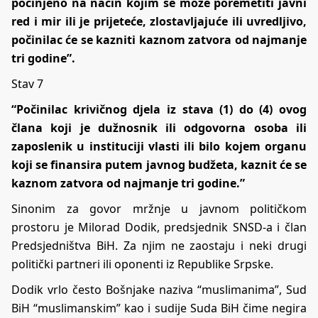
počinjeno na način kojim se može poremetiti javni
red i mir ili je prijeteće, zlostavljajuće ili uvredljivo,
počinilac će se kazniti kaznom zatvora od najmanje
tri godine”.
Stav 7
“Počinilac krivičnog djela iz stava (1) do (4) ovog
člana koji je dužnosnik ili odgovorna osoba ili
zaposlenik u instituciji vlasti ili bilo kojem organu
koji se finansira putem javnog budžeta, kaznit će se
kaznom zatvora od najmanje tri godine.”
Sinonim za govor mržnje u javnom političkom
prostoru je Milorad Dodik, predsjednik SNSD-a i član
Predsjedništva BiH. Za njim ne zaostaju i neki drugi
politički partneri ili oponenti iz Republike Srpske.
Dodik vrlo često Bošnjake naziva “muslimanima”, Sud
BiH “muslimanskim” kao i sudije Suda BiH čime negira