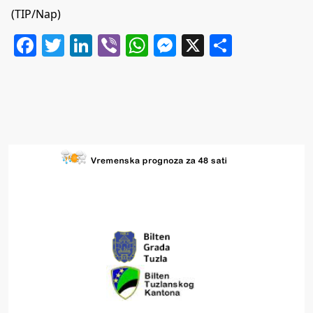
(TIP/Nap)
Facebook
Twitter
LinkedIn
Viber
WhatsApp
Messenger
X
Share