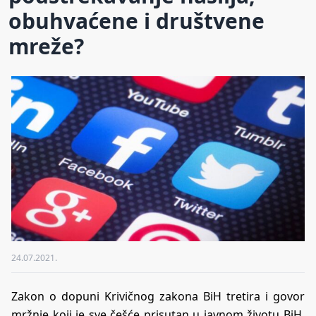
obuhvaćene i društvene
mreže?
24.07.2021.
Zakon o dopuni Krivičnog zakona BiH tretira i govor
mržnje koji je sve češće prisutan u javnom životu BiH,