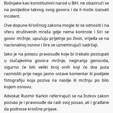
Bošnjake kao konstitutivni narod u BiH, ne obazirući se
na posljedice takvog svog govora i da li može izazvati
incident.
Ove dopune Krivičnog zakona mogle bi se odnositi i na
sferu društvenih mreža gdje nema kontrole i širi se
govor mržnje, upućuju prijetnje po život, vrijeđa se na
nacionalnoj osnovi i šire se uznemirujući sadržaji.
Iako je na potezu pravosuđe koje bi trebalo postupati
u slučajevima govora mržnje, negiranja genocida,
sigurno će biti veliki broj onih koji će dva puta
razmisliti prije nego javno ostave komentar ili podijele
fotografiju koja poziva na nasilje ili mržnju po bilo
kojem osnovu.
Advokat Rusmir Karkin referirajući se na Inzkov zakon
pozvao je i pravosuđe da radi svoj posao, ali i građane
da podnose krivične prijave.