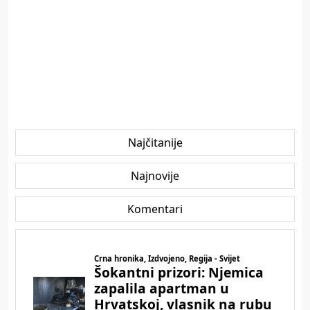
Najčitanije
Najnovije
Komentari