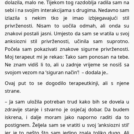
dolazila, malo ne. Tijekom tog razdoblja radila sam na
sebi i na svojim interakcijama s drugima. Nedavno sam
izlazila s nekim tko je imao izbjegavajući stil
privrženosti. Nisam to uočila odmah, ali onda su
znakovi postali jasni. Umjesto da sam se vratila u svoj
anksiozni stil privrženosti, učinila sam suprotno.
Počela sam pokazivati znakove sigurne privrženosti.
Moj terapeut mi je rekao: Tako sam ponosan na tebe.
Ne znam vidiš li to, ali u zadnje vrijeme se nosiš sa
svojom vezom na ‘siguran način’! – dodala je..
Ovaj put to se dogodilo terapeutkinji, ali s njene
strane.
– Ja sam uložila potreban trud kako bih se dovela u
zdravije stanje i stvarno je osjećaj dobar. Da budem
iskrena, i dalje moram jako naporno raditi da to
postignem. Željela sam se vratiti u svoj ‘anksiozni stil’
jer je to nešto što sam jedino znala toliko dugo. Ali