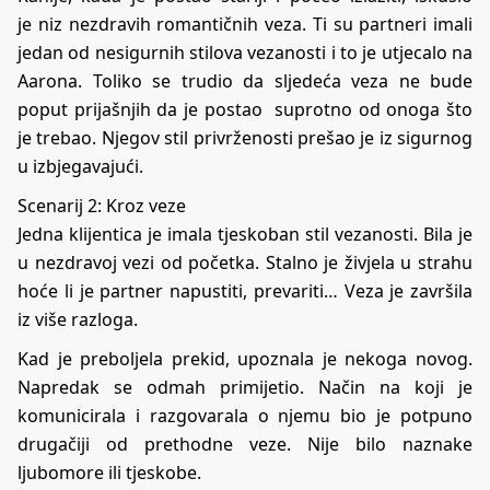
je niz nezdravih romantičnih veza. Ti su partneri imali
jedan od nesigurnih stilova vezanosti i to je utjecalo na
Aarona. Toliko se trudio da sljedeća veza ne bude
poput prijašnjih da je postao suprotno od onoga što
je trebao. Njegov stil privrženosti prešao je iz sigurnog
u izbjegavajući.
Scenarij 2: Kroz veze
Jedna klijentica je imala tjeskoban stil vezanosti. Bila je
u nezdravoj vezi od početka. Stalno je živjela u strahu
hoće li je partner napustiti, prevariti… Veza je završila
iz više razloga.
Kad je preboljela prekid, upoznala je nekoga novog.
Napredak se odmah primijetio. Način na koji je
komunicirala i razgovarala o njemu bio je potpuno
drugačiji od prethodne veze. Nije bilo naznake
ljubomore ili tjeskobe.