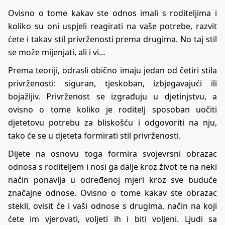
Ovisno o tome kakav ste odnos imali s roditeljima i
koliko su oni uspjeli reagirati na vaše potrebe, razvit
ćete i takav stil privrženosti prema drugima. No taj stil
se može mijenjati, ali i vi…
Prema teoriji, odrasli obično imaju jedan od četiri stila
privrženosti: siguran, tjeskoban, izbjegavajući ili
bojažljiv. Privrženost se izgrađuju u djetinjstvu, a
ovisno o tome koliko je roditelj sposoban uočiti
djetetovu potrebu za bliskošću i odgovoriti na nju,
tako će se u djeteta formirati stil privrženosti.
Dijete na osnovu toga formira svojevrsni obrazac
odnosa s roditeljem i nosi ga dalje kroz život te na neki
način ponavlja u određenoj mjeri kroz sve buduće
značajne odnose. Ovisno o tome kakav ste obrazac
stekli, ovisit će i vaši odnose s drugima, način na koji
ćete im vjerovati, voljeti ih i biti voljeni. Ljudi sa