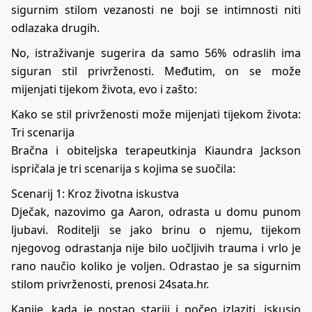
sigurnim stilom vezanosti ne boji se intimnosti niti
odlazaka drugih.
No, istraživanje sugerira da samo 56% odraslih ima
siguran stil privrženosti. Međutim, on se može
mijenjati tijekom života, evo i zašto:
Kako se stil privrženosti može mijenjati tijekom života:
Tri scenarija
Bračna i obiteljska terapeutkinja Kiaundra Jackson
ispričala je tri scenarija s kojima se suočila:
Scenarij 1: Kroz životna iskustva
Dječak, nazovimo ga Aaron, odrasta u domu punom
ljubavi. Roditelji se jako brinu o njemu, tijekom
njegovog odrastanja nije bilo uočljivih trauma i vrlo je
rano naučio koliko je voljen. Odrastao je sa sigurnim
stilom privrženosti, prenosi 24sata.hr.
Kanije, kada je postao stariji i počeo izlaziti, iskusio