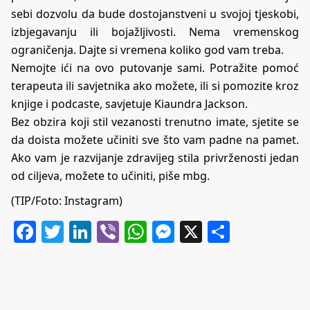
sebi dozvolu da bude dostojanstveni u svojoj tjeskobi,
izbjegavanju ili bojažljivosti. Nema vremenskog
ograničenja. Dajte si vremena koliko god vam treba.
Nemojte ići na ovo putovanje sami. Potražite pomoć
terapeuta ili savjetnika ako možete, ili si pomozite kroz
knjige i podcaste, savjetuje Kiaundra Jackson.
Bez obzira koji stil vezanosti trenutno imate, sjetite se
da doista možete učiniti sve što vam padne na pamet.
Ako vam je razvijanje zdravijeg stila privrženosti jedan
od ciljeva, možete to učiniti, piše
mbg
.
(TIP/Foto: Instagram)
Facebook
Twitter
LinkedIn
Viber
WhatsApp
Messenger
X
Share