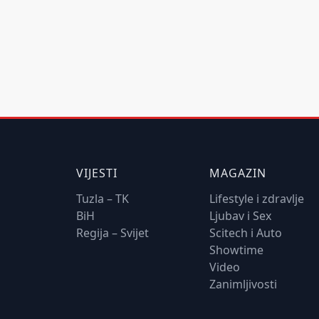
VIJESTI
MAGAZIN
Tuzla – TK
Lifestyle i zdravlje
BiH
Ljubav i Sex
Regija – Svijet
Scitech i Auto
Showtime
Video
Zanimljivosti