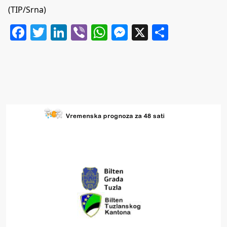
(TIP/Srna)
Facebook
Twitter
LinkedIn
Viber
WhatsApp
Messenger
X
Share