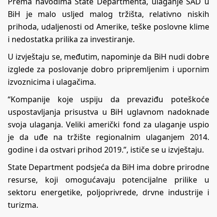
Prema navodima State Departmenta, ulaganje SAD u
BiH je malo usljed malog tržišta, relativno niskih
prihoda, udaljenosti od Amerike, teške poslovne klime
i nedostatka prilika za investiranje.
U izvještaju se, međutim, napominje da BiH nudi dobre
izglede za poslovanje dobro pripremljenim i upornim
izvoznicima i ulagačima.
“Kompanije koje uspiju da prevaziđu poteškoće
uspostavljanja prisustva u BiH uglavnom nadoknade
svoja ulaganja. Veliki američki fond za ulaganje uspio
je da uđe na tržište regionalnim ulaganjem 2014.
godine i da ostvari prihod 2019.”, ističe se u izvještaju.
State Department podsjeća da BiH ima dobre prirodne
resurse, koji omogućavaju potencijalne prilike u
sektoru energetike, poljoprivrede, drvne industrije i
turizma.