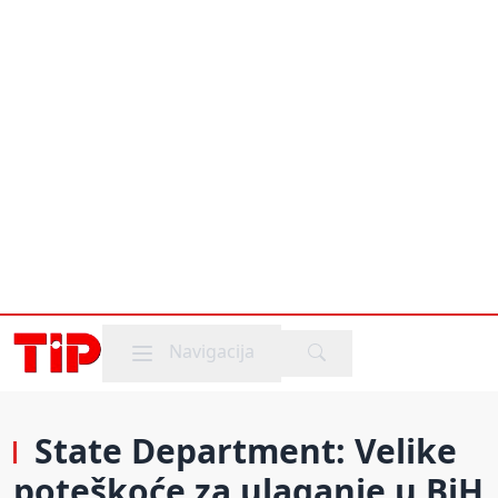
Mobile menu
Navigacija
State Department: Velike
poteškoće za ulaganje u BiH