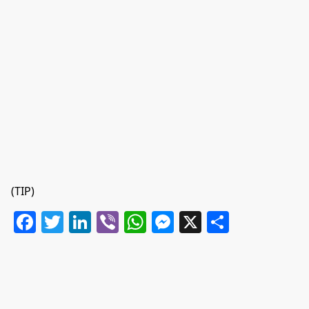
(TIP)
Facebook
Twitter
LinkedIn
Viber
WhatsApp
Messenger
X
Share