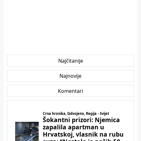
Najčitanije
Najnovije
Komentari