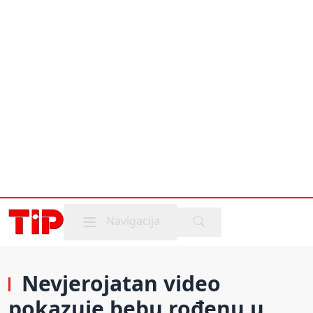
Mobile menu
Navigacija
Nevjerojatan video
pokazuje bebu rođenu u