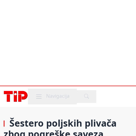
Mobile menu
Navigacija
Šestero poljskih plivača
zbog pogreške saveza