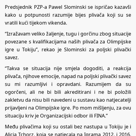
Predsjednik PZP-a Pawel Slominski se ispričao kazavši
kako u potpunosti razumije bijes plivača koji su se
vratili kući tijekom vikenda.
“Izražavam veliko žaljenje, tugu i gorčinu zbog situacije
povezane s kvalifikacijama naših plivača za Olimpijske
igre u Tokiju”, rekao je Slominski za poljski plivački
savez.
“Takva se situacija nije smjela dogoditi, a reakcija
plivača, njihove emocije, napad na poljski plivački savez
su mi razumljivi i opravdani. Razumijem da su
ogorčeni, ali ne bi bili akreditirani i ne bi položili
zakletvu da nisu bili navedeni u sustavu kao natjecatelji
prijavljeni na Olimpijske igre. Po mom mišljenju, za ovu
situaciju kriv je Organizacijski odbor ili FINA.”
Među plivačima koji su ostali bez nastupa u Tokiju je i
Alicja Tchorz, koja se natjecala na Igrama 2012. i 2016.