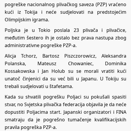
pogreške nacionalnog plivačkog saveza (PZP) vraćeno
kući iz Tokija i neće sudjelovati na predstojećim
Olimpijskim igrama.
Poljska je u Tokio poslala 23 plivača i plivačice,
međutim šestero ih je ostalo bez prava nastupa zbog
administrativne pogreške PZP-a.
Alicja Tchorz, Bartosz Piszczorowicz, Aleksandra
Polanska, Mateusz Chowaniec, Dominika
Kossakowska i Jan Holub su se morali vratiti kući
unatoč činjenici da su već bili u Japanu. U Tokiju su
trebali sudjelovati u štafetama.
Kada su shvatili pogrešku Poljaci su pokušali spasiti
stvar, no Svjetska plivačka federacija objavila je da neće
dopustiti Poljacima start. Japanski organizatori i FINA
smatraju da je pogrešno tumačenje kvalifikacijskih
pravila pogreška PZP-a.