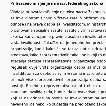
Prihvaćeno mišljenje na nacrt federalnog zakona
Vlada je prihvatila mišljenje na tekst nacrta Zakona
sa invaliditetom i civilnih žrtava rata. S obzirom d
odnose i na prava osoba sa invaliditetom, Ministarstv
o osnovama socijalne zaštite, zaštite civilnih žrtava
akte sa Konvencijom o pravima osoba sa invaliditetom
vrsta invalidnosti. Također, da je neophodno precizira
organizacije, kao i kako će se takav status odrazi
sredstava, kako reprezentativnih tako i onih koji to 
stjecanja statusa reprezentativne organizacije osob
regulisati dvije vrste organizacija osoba sa invali
invaliditetom za osobe sa svim vrstama invaliditeta
bi imali više reprezentativnih organizacija osoba sa
postoji. Posebnu reprezentativnost bi trebala da
statusom invalida rada, budući da je ostvarivanje p
koji se ne odnose na osobe sa invaliditetom sa uro
navedeno još nekoliko sugestija na predloženo zakon