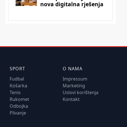
SPORT
O NAMA
Fudbal
Impressum
Košarka
Marketing
Tenis
Uslovi korištenja
Rukomet
Kontakt
Odbojka
Plivanje