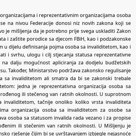
 o organizacijama i reprezentativnim organizacijama osoba
a se na nivou Federacije donosi niz novih zakona koji se
o je mišljenja da je potrebno prije svega uskladiti Zakon
 rata i zaštite porodice sa djecom FBiH, kao i podzakonske
 u dijelu definisanja pojma osoba sa invaliditetom, kao i
ti i svrhu, ulogu i cilj stjecanja statusa reprezentativne
ti na dalju mogućnost apliciranja za dodjelu budžetskih
nisu. Također, Ministarstvo podržava zakonsko regulisanje
a sa invaliditetom ali smatra da bi se zakonski trebale
ditetom: jedna je reprezentativna organizacija osoba sa
 urođenog ili stečenog van ratnih okolnosti. U suprotnom
 invaliditetom, tačnije onoliko koliko vrsta invaliditeta
 ima organizacija osoba sa invaliditetom za osobe sa
rava osoba sa statusom invalida rada vezano i za propise
đenim ili stečenim van ratnih okolnosti. U Mišljenju je
sko rješenje čijim bi se uvrštavanjem izbjegle nejasnoće