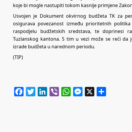
koje bi mogle nastupiti tokom kasnije primjene Zako
Usvojen je Dokument okvirnog budžeta TK za peri
osigurava povezanost između prioritetnih politik
raspodjelu budžetskih sredstava, te doprinesi raz
Tuzlanskog kantona. S tim u vezi može se reći da je
izrade budžeta u narednom periodu.
(TIP)
Facebook
Twitter
LinkedIn
Viber
WhatsApp
Messenger
X
Share