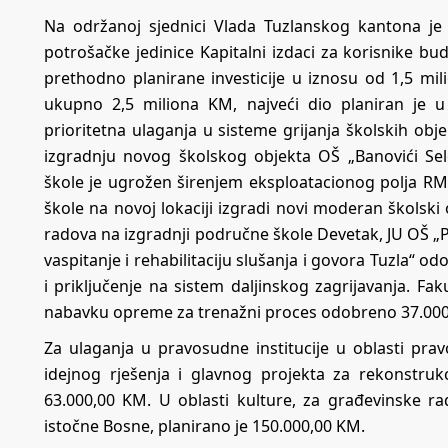
Na održanoj sjednici Vlada Tuzlanskog kantona je
potrošačke jedinice Kapitalni izdaci za korisnike b
prethodno planirane investicije u iznosu od 1,5 mi
ukupno 2,5 miliona KM, najveći dio planiran je 
prioritetna ulaganja u sisteme grijanja školskih obj
izgradnju novog školskog objekta OŠ „Banovići Sel
škole je ugrožen širenjem eksploatacionog polja RM
škole na novoj lokaciji izgradi novi moderan školski
radova na izgradnji područne škole Devetak, JU OŠ „P
vaspitanje i rehabilitaciju slušanja i govora Tuzla“ 
i priključenje na sistem daljinskog zagrijavanja. Faku
nabavku opreme za trenažni proces odobreno 37.000
Za ulaganja u pravosudne institucije u oblasti pr
idejnog rješenja i glavnog projekta za rekonstruk
63.000,00 KM. U oblasti kulture, za građevinske ra
istočne Bosne, planirano je 150.000,00 KM.