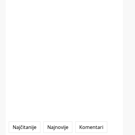
Najčitanije
Najnovije
Komentari