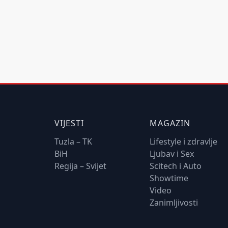
VIJESTI
MAGAZIN
Tuzla – TK
Lifestyle i zdravlje
BiH
Ljubav i Sex
Regija – Svijet
Scitech i Auto
Showtime
Video
Zanimljivosti