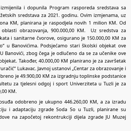
 izmijenila i dopunila Program rasporeda sredstava sa
udžetskih sredstava za 2021. godinu. Ovim izmjenama, uz
liona KM, planirana je raspodjela novih 1 milion KM. Od
u oblasti obrazovanja, 900.000,00 KM. Uz sredstva za
ekata i sanitarne čvorove, osigurano je 150.000,00 KM za
o“ u Banovićima. Podsjećamo stari školski objekat ove
U Banovići, zbog čega je odlučeno da se za učenike ove
 objekat. Također, 40.000,00 KM planirano je za završetak
uračić“ Lukavac. Javnoj ustanovi „Centar za obrazovanje i
odobreno je 49.900,00 KM za izgradnju toplinske podstanice
ltetu za tjelesni odgoj i sport Univerziteta u Tuzli je za
,00 KM.
avosuđa odobreno je ukupno 446.260,00 KM, a za izradu
ciju i adaptaciju zgrade Soda So u Tuzli, planirane su
dove na započetoj rekontrukciji dijela zgrade JU Muzej