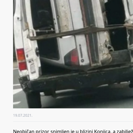
19.07.2021.
Neobičan prizor snimljen je u blizini Konjica, a zabilj