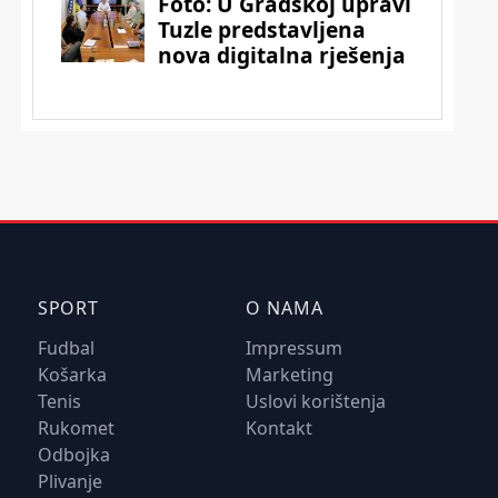
SPORT
O NAMA
Fudbal
Impressum
Košarka
Marketing
Tenis
Uslovi korištenja
Rukomet
Kontakt
Odbojka
Plivanje