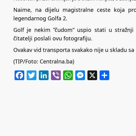
Naime, na dijelu magistralne ceste koja pro
legendarnog Golfa 2.
Golf je nekim ”čudom” uspio stati u stražnji
čitatelji poslali ovu fotografiju.
Ovakav vid transporta svakako nije u skladu sa 
(TIP/Foto: Centralna.ba)
Facebook
Twitter
LinkedIn
Viber
WhatsApp
Messenger
X
Share