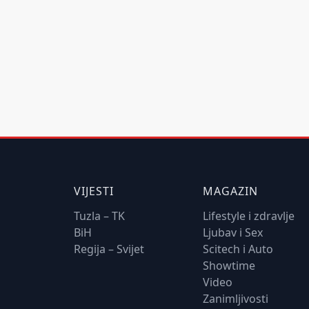
VIJESTI
MAGAZIN
Tuzla – TK
Lifestyle i zdravlje
BiH
Ljubav i Sex
Regija – Svijet
Scitech i Auto
Showtime
Video
Zanimljivosti