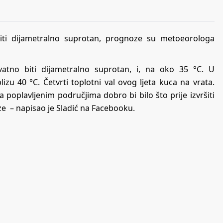
biti dijametralno suprotan, prognoze su metoeorologa
vatno biti dijametralno suprotan, i, na oko 35 °C. U
izu 40 °C. Četvrti toplotni val ovog ljeta kuca na vrata.
Na poplavljenim područjima dobro bi bilo što prije izvršiti
aze – napisao je Sladić na Facebooku.