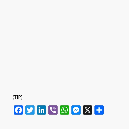
(TIP)
Facebook
Twitter
LinkedIn
Viber
WhatsApp
Messenger
X
Share