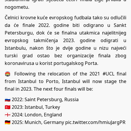
nogometu.
Čelnici krovne kuće evropskog fudbala tako su odlučili
da će finale 2022. godine biti odigrano u Sankt
Petersburgu, dok će se finalna utakmica najelitnijeg
evropskog takmičenja 2023. godine odigrati u
Istanbulu, nakon što je dvije godine u nizu najveći
turski grad ostao bez organizacije finala zbog
koronavirusa u korist portugalskog Porta.
🏟️ Following the relocation of the 2021
#UCL
final
from Istanbul to Porto, Istanbul will now stage the
final in 2023. The next four finals will be:
🇷🇺 2022: Saint Petersburg, Russia
🇹🇷 2023: Istanbul, Turkey
🏴󠁧󠁢󠁥󠁮󠁧󠁿 2024: London, England
🇩🇪 2025: Munich, Germany
pic.twitter.com/hmiuJargPR