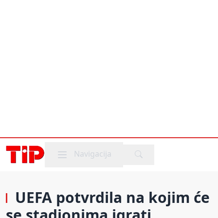
Mobile menu
Navigacija
UEFA potvrdila na kojim će
se stadionima igrati