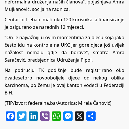
neformalna druženja naših članova”, pojašnjava Amra
Mujkanović, socijalna radnica.
Centar bi trebao imati oko 120 korisnika, a finansiranje
je osigurano za narednih 12 mjeseci.
“On je najvažniji u ovim momentima za djecu koja jako
često idu na kontrole na UKC jer gore djeca još uvijek
nažalost nemaju gdje da borave”, smatra Amra
Saračević, predsjednica Udruženja Pipol.
Na području TK godišnje bude registrirano oko
dvadesetoro novooboljele djece od nekog oblika
karcinoma, po čemu je ovaj kanton vodeći u Federaciji
BiH.
(TIP/Izvor: federalna.ba/Autorica: Mirela Čanović)
Facebook
Twitter
LinkedIn
Viber
WhatsApp
Messenger
X
Share