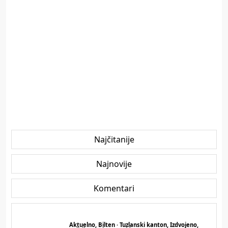
Najčitanije
Najnovije
Komentari