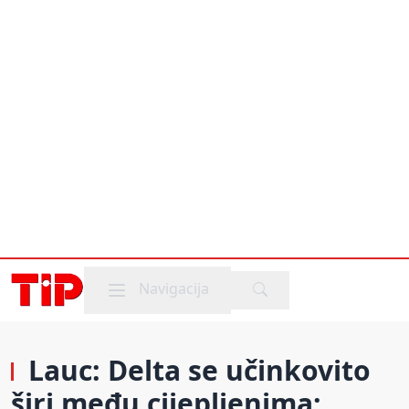
Mobile menu
Navigacija
Lauc: Delta se učinkovito
širi među cijepljenima;