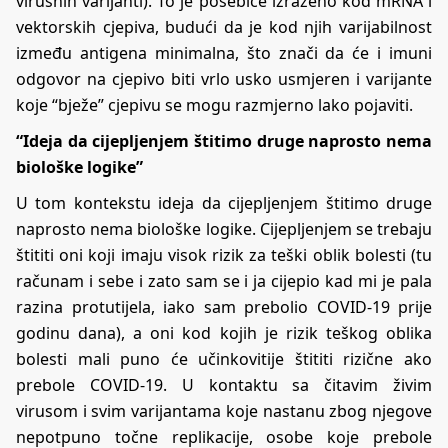
virusnih varijanti). To je posebice izraženo kod mRNA i
vektorskih cjepiva, budući da je kod njih varijabilnost
između antigena minimalna, što znači da će i imuni
odgovor na cjepivo biti vrlo usko usmjeren i varijante
koje “bježe” cjepivu se mogu razmjerno lako pojaviti.
“Ideja da cijepljenjem štitimo druge naprosto nema
biološke logike”
U tom kontekstu ideja da cijepljenjem štitimo druge
naprosto nema biološke logike. Cijepljenjem se trebaju
štititi oni koji imaju visok rizik za teški oblik bolesti (tu
računam i sebe i zato sam se i ja cijepio kad mi je pala
razina protutijela, iako sam prebolio COVID-19 prije
godinu dana), a oni kod kojih je rizik teškog oblika
bolesti mali puno će učinkovitije štititi rizične ako
prebole COVID-19. U kontaktu sa čitavim živim
virusom i svim varijantama koje nastanu zbog njegove
nepotpuno točne replikacije, osobe koje prebole