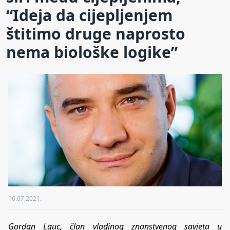
“Ideja da cijepljenjem
štitimo druge naprosto
nema biološke logike”
16.07.2021.
Gordan Lauc, član vladinog znanstvenog savjeta u