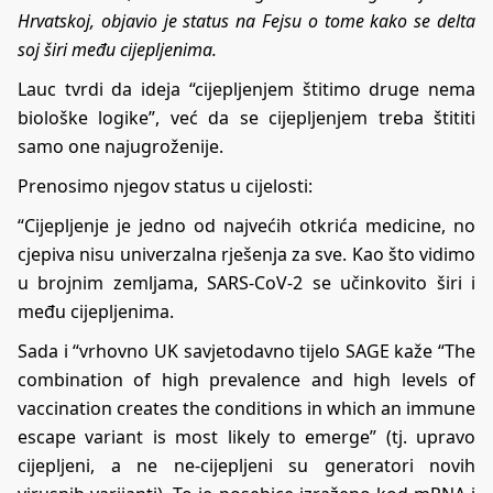
Hrvatskoj, objavio je status na Fejsu o tome kako se delta
soj širi među cijepljenima.
Lauc tvrdi da ideja “cijepljenjem štitimo druge nema
biološke logike”, već da se cijepljenjem treba štititi
samo one najugroženije.
Prenosimo njegov status u cijelosti:
“Cijepljenje je jedno od najvećih otkrića medicine, no
cjepiva nisu univerzalna rješenja za sve. Kao što vidimo
u brojnim zemljama, SARS-CoV-2 se učinkovito širi i
među cijepljenima.
Sada i “vrhovno UK savjetodavno tijelo SAGE kaže “The
combination of high prevalence and high levels of
vaccination creates the conditions in which an immune
escape variant is most likely to emerge” (tj. upravo
cijepljeni, a ne ne-cijepljeni su generatori novih