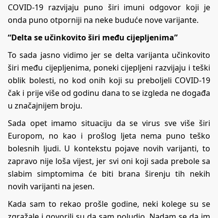
COVID-19 razvijaju puno širi imuni odgovor koji je
onda puno otporniji na neke buduće nove varijante.
“Delta se učinkovito širi među cijepljenima”
To sada jasno vidimo jer se delta varijanta učinkovito
širi među cijepljenima, poneki cijepljeni razvijaju i teški
oblik bolesti, no kod onih koji su preboljeli COVID-19
čak i prije više od godinu dana to se izgleda ne događa
u značajnijem broju.
Sada opet imamo situaciju da se virus sve više širi
Europom, no kao i prošlog ljeta nema puno teško
bolesnih ljudi. U kontekstu pojave novih varijanti, to
zapravo nije loša vijest, jer svi oni koji sada prebole sa
slabim simptomima će biti brana širenju tih nekih
novih varijanti na jesen.
Kada sam to rekao prošle godine, neki kolege su se
zgražale i govorili su da sam poludio. Nadam se da im