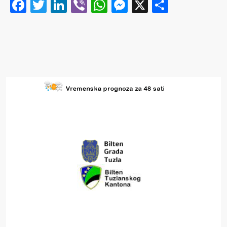
Facebook
Twitter
LinkedIn
Viber
WhatsApp
Messenger
X
Share