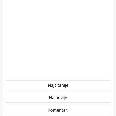
Najčitanije
Najnovije
Komentari