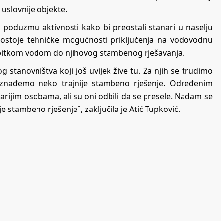
uslovnije objekte.
a poduzmu aktivnosti kako bi preostali stanari u naselju
postoje tehničke mogućnosti priključenja na vodovodnu
 pitkom vodom do njihovog stambenog rješavanja.
stanovništva koji još uvijek žive tu. Za njih se trudimo
znađemo neko trajnije stambeno rješenje. Određenim
tarijim osobama, ali su oni odbili da se presele. Nadam se
je stambeno rješenje˝, zaključila je Atić Tupković.