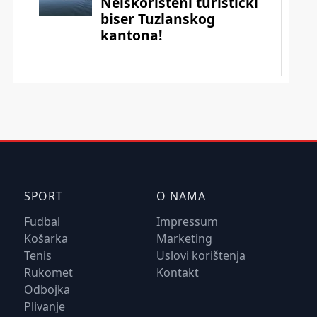
SPORT
O NAMA
Fudbal
Impressum
Košarka
Marketing
Tenis
Uslovi korištenja
Rukomet
Kontakt
Odbojka
Plivanje