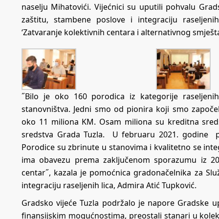
naselju Mihatovići. Vijećnici su uputili pohvalu Gra
zaštitu, stambene poslove i integraciju raseljen
‘Zatvaranje kolektivnih centara i alternativnog smješ
˝Bilo je oko 160 porodica iz kategorije raseljeni
stanovništva. Jedni smo od pionira koji smo započeli 
oko 11 miliona KM. Osam miliona su kreditna sred
sredstva Grada Tuzla. U februaru 2021. godine pre
Porodice su zbrinute u stanovima i kvalitetno se int
ima obavezu prema zaključenom sporazumu iz 2016
centar˝, kazala je pomoćnica gradonačelnika za Slu
integraciju raseljenih lica, Admira Atić Tupković.
Gradsko vijeće Tuzla podržalo je napore Gradske up
finansijskim mogućnostima, preostali stanari u kolek