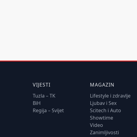
VIJESTI
MAGAZIN
Tuzla – TK
Lifestyle i zdravlje
BiH
Ljubav i Sex
Regija – Svijet
Scitech i Auto
Showtime
Video
Zanimljivosti