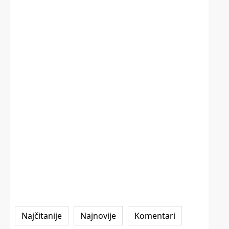
Najčitanije
Najnovije
Komentari