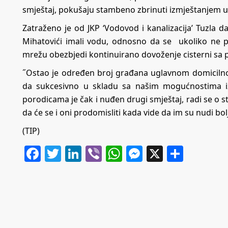
smještaj, pokušaju stambeno zbrinuti izmještanjem u 
Zatraženo je od JKP ‘Vodovod i kanalizacija’ Tuzla d
Mihatovići imali vodu, odnosno da se ukoliko ne 
mrežu obezbjedi kontinuirano dovoženje cisterni sa
˝Ostao je određen broj građana uglavnom domicilnog 
da sukcesivno u skladu sa našim mogućnostima i
porodicama je čak i nuđen drugi smještaj, radi se o s
da će se i oni prodomisliti kada vide da im su nudi bol
(TIP)
Facebook
Twitter
LinkedIn
Viber
WhatsApp
Messenger
X
Share