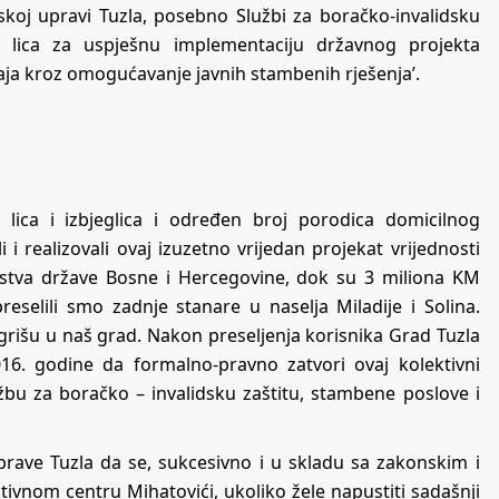
dskoj upravi Tuzla, posebno Službi za boračko-invalidsku
ih lica za uspješnu implementaciju državnog projekta
taja kroz omogućavanje javnih stambenih rješenja’.
h lica i izbjeglica i određen broj porodica domicilnog
i realizovali ovaj izuzetno vrijedan projekat vrijednosti
stva države Bosne i Hercegovine, dok su 3 miliona KM
selili smo zadnje stanare u naselja Miladije i Solina.
egrišu u naš grad. Nakon preseljenja korisnika Grad Tuzla
. godine da formalno-pravno zatvori ovaj kolektivni
žbu za boračko – invalidsku zaštitu, stambene poslove i
rave Tuzla da se, sukcesivno i u skladu sa zakonskim i
tivnom centru Mihatovići, ukoliko žele napustiti sadašnji