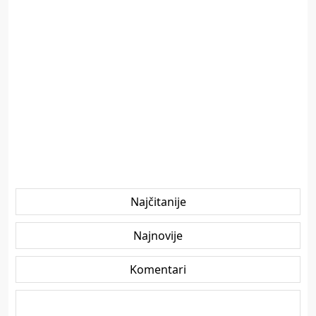
Najčitanije
Najnovije
Komentari