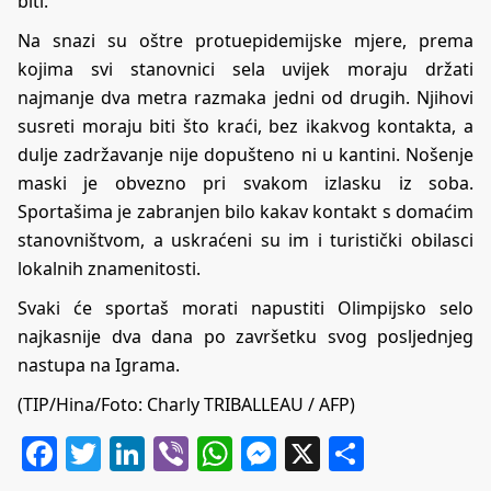
biti.
Na snazi su oštre protuepidemijske mjere, prema
kojima svi stanovnici sela uvijek moraju držati
najmanje dva metra razmaka jedni od drugih. Njihovi
susreti moraju biti što kraći, bez ikakvog kontakta, a
dulje zadržavanje nije dopušteno ni u kantini. Nošenje
maski je obvezno pri svakom izlasku iz soba.
Sportašima je zabranjen bilo kakav kontakt s domaćim
stanovništvom, a uskraćeni su im i turistički obilasci
lokalnih znamenitosti.
Svaki će sportaš morati napustiti Olimpijsko selo
najkasnije dva dana po završetku svog posljednjeg
nastupa na Igrama.
(TIP/Hina/Foto: Charly TRIBALLEAU / AFP)
Facebook
Twitter
LinkedIn
Viber
WhatsApp
Messenger
X
Share