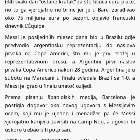
(34) svaki dan “ostane kratak” za sto tisuća eura plaće,
no to ga vjerojatno ne brine jer je u Barci zarađivao
oko 75 milijuna eura po sezoni, objavio francuski
dnevnik L’Équipe.
Messi je posljednjih mjesec dana bio u Brazilu gdje
predvodio argentinsku reprezentaciju do naslova
prvaka na Copa Americi, što mu je prvi trofej u
reprezentativnom dresu, a Argentini prvi naslov
prvaka Copa Americe nakon 28 godina. Argentina je u
subotu na Maracani u finalu svladala Brazil sa 1-0, a
Messi je igrao u finalu unatoč ozljedi.
Prema pisanju španjolskih medija, Barcelona je
postigla dogovor oko novog ugovora s Messijevim
ocem, koji mu je ujedno i menadžer, pa će Messi
vjerojatno karijeru završiti na Camp Nou, a ugovor bi
uskoro trebao biti potpisan.