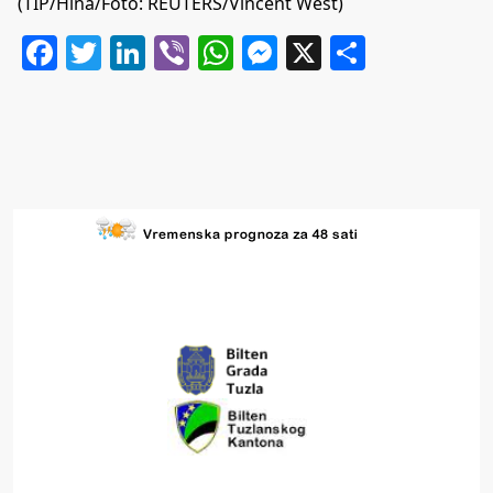
(TIP/Hina/Foto: REUTERS/Vincent West)
Facebook
Twitter
LinkedIn
Viber
WhatsApp
Messenger
X
Share