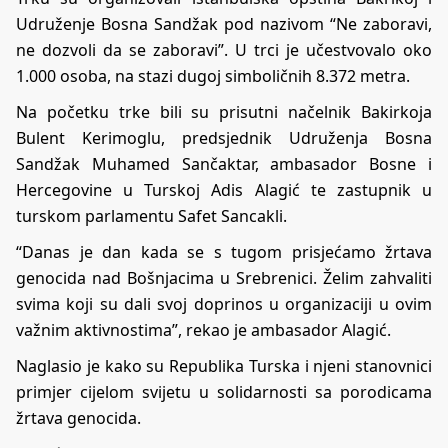
Udruženje Bosna Sandžak pod nazivom “Ne zaboravi,
ne dozvoli da se zaboravi”. U trci je učestvovalo oko
1.000 osoba, na stazi dugoj simboličnih 8.372 metra.
Na početku trke bili su prisutni načelnik Bakirkoja
Bulent Kerimoglu, predsjednik Udruženja Bosna
Sandžak Muhamed Sančaktar, ambasador Bosne i
Hercegovine u Turskoj Adis Alagić te zastupnik u
turskom parlamentu Safet Sancakli.
“Danas je dan kada se s tugom prisjećamo žrtava
genocida nad Bošnjacima u Srebrenici. Želim zahvaliti
svima koji su dali svoj doprinos u organizaciji u ovim
važnim aktivnostima”, rekao je ambasador Alagić.
Naglasio je kako su Republika Turska i njeni stanovnici
primjer cijelom svijetu u solidarnosti sa porodicama
žrtava genocida.