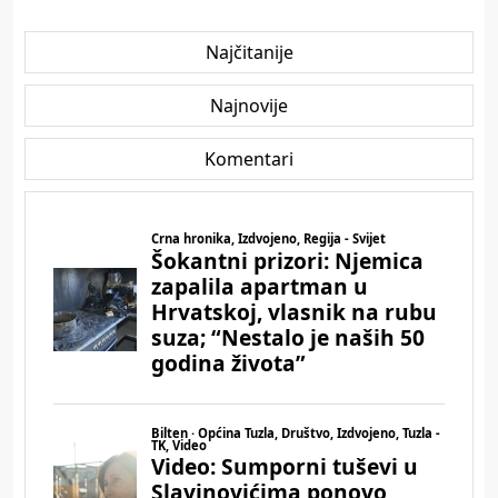
Najčitanije
Najnovije
Komentari