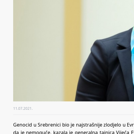
11.07.2021.
Genocid u Srebrenici bio je najstrašnije zlodjelo u Ev
da je nemoguće, kazala je generalna tajnica Vijeća 