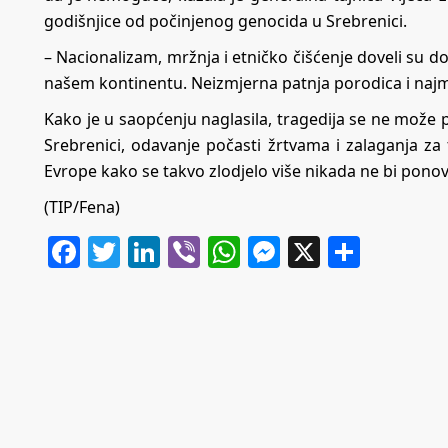
godišnjice od počinjenog genocida u Srebrenici.
– Nacionalizam, mržnja i etničko čišćenje doveli su d
našem kontinentu. Neizmjerna patnja porodica i najmili
Kako je u saopćenju naglasila, tragedija se ne može po
Srebrenici, odavanje počasti žrtvama i zalaganja za
Evrope kako se takvo zlodjelo više nikada ne bi ponov
(TIP/Fena)
Facebook
Twitter
LinkedIn
Viber
WhatsApp
Messenger
X
Share