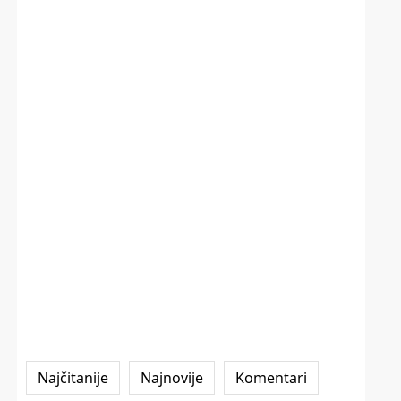
Najčitanije
Najnovije
Komentari