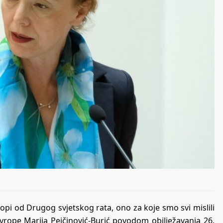
ropi od Drugog svjetskog rata, ono za koje smo svi mislili
Evrope Marija Pejčinović-Burić povodom obilježavanja 26.