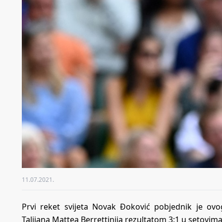
11.07.2021.
Prvi reket svijeta Novak Đoković pobjednik je ov
Talijana Mattea Berrettinija rezultatom 3:1 u setovima (6