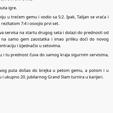
uta igre.
ju u trećem gemu i vodio sa 5:2. Ipak, Talijan se vraća i
rezltatom 7:4 i osvojio prvi set.
dva servisa na startu drugog seta i dolazi do prednosti od
set na samo gem zaostatka i imao priliku doći do novog
traciju i izjednačio u setovima.
 i tu prednost čuva do samog kraja sigurnim servisima,
ovog puta došao do brejka u petom gemu, a potom i u
i ukupno 20. jubilarnog Grand Slam turnira u karijeri.