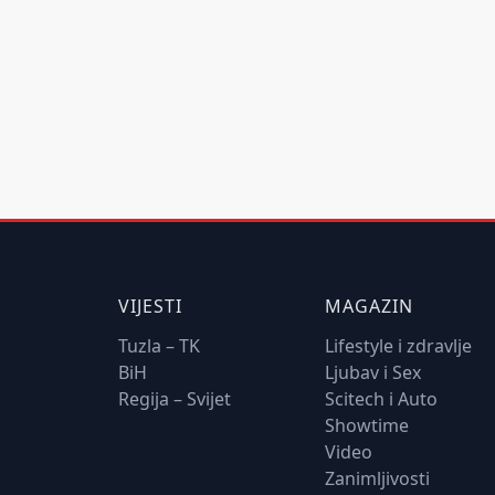
VIJESTI
MAGAZIN
Tuzla – TK
Lifestyle i zdravlje
BiH
Ljubav i Sex
Regija – Svijet
Scitech i Auto
Showtime
Video
Zanimljivosti