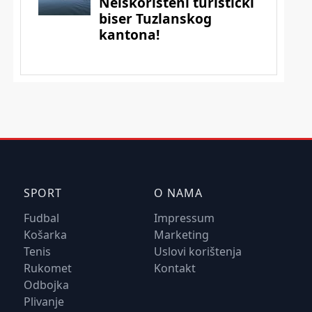
SPORT
O NAMA
Fudbal
Impressum
Košarka
Marketing
Tenis
Uslovi korištenja
Rukomet
Kontakt
Odbojka
Plivanje