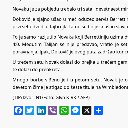
Novaku je za pobjedu trebalo tri sata i devetnaest min
Đoković je sjajno ušao u meč oduzeo servis Berrettini
prvi set odvodi u tajbrejk. Tamo se bolje snašao slavio 
To je samo razljutilo Novaka koji Berrettiniju uzima 
4:0. Međutim Talijan se nije predavao, vratio je 
poravnanja. Ipak, Đoković je ovog puta zadržao koncen
U trećem setu Novak dolazi do brejka u trećem gemu
te dolazi do preokreta.
Mnogo borbe viđeno je i u petom setu, Novak je 
devetom čime je stigao do šeste titule na Wimbledonu 
(TIP/Izvor:
N1
/Foto: Glyn KIRK / AFP)
Facebook
Twitter
LinkedIn
Viber
WhatsApp
Messenger
X
Share