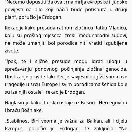
“Nećemo dopustiti da ova crna mrlja evropske i ljudske
povijesti na bilo koji način bude potisnuta u drugi
plan”, poručio je Erdogan.
Rekao je kako presuda ratnom zločincu Ratku Mladiću,
koju su prošlog mjeseca izrekli međunarodni sudovi,
ne može umanjiti bol porodica niti vratiti izgubljene
živote.
“Ipak, te i slične presude mogu igrati ulogu u
sprečavanju ponovnog počinjenja zločina genocida.
Dostizanje pravde također je savjesni dug žrtvama ove
tragedije u srcu Europe i svim porodicama šehida koje
su iza njih ostale”, rekao je Erdogan.
Naglasio je kako Turska ostaje uz Bosnu i Hercegovinu
i braću Bošnjake.
„Stabilnost BiH veoma je važna za Balkan, ali i cijelu
Evropu”, poručio je Erdogan, te zaključio: ​​​​​​​”Ne