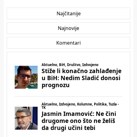
Najčitanije
Najnovije
Komentari