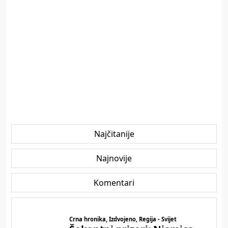
Najčitanije
Najnovije
Komentari