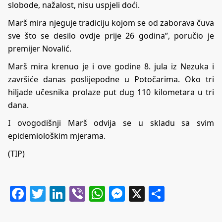
slobode, nažalost, nisu uspjeli doći.
Marš mira njeguje tradiciju kojom se od zaborava čuva
sve što se desilo ovdje prije 26 godina”, poručio je
premijer Novalić.
Marš mira krenuo je i ove godine 8. jula iz Nezuka i
završiće danas poslijepodne u Potočarima. Oko tri
hiljade učesnika prolaze put dug 110 kilometara u tri
dana.
I ovogodišnji Marš odvija se u skladu sa svim
epidemiološkim mjerama.
(TIP)
Facebook
Twitter
LinkedIn
Viber
WhatsApp
Messenger
X
Share