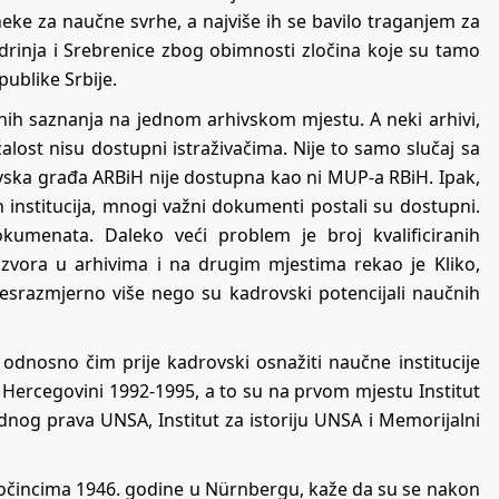
 neke za naučne svrhe, a najviše ih se bavilo traganjem za
drinja i Srebrenice zbog obimnosti zločina koje su tamo
publike Srbije.
čnih saznanja na jednom arhivskom mjestu. A neki arhivi,
lost nisu dostupni istraživačima. Nije to samo slučaj sa
rhivska građa ARBiH nije dostupna kao ni MUP-a RBiH. Ipak,
institucija, mnogi važni dokumenti postali su dostupni.
menata. Daleko veći problem je broj kvalificiranih
 izvora u arhivima i na drugim mjestima rekao je Kliko,
nesrazmjerno više nego su kadrovski potencijali naučnih
odnosno čim prije kadrovski osnažiti naučne institucije
i Hercegovini 1992-1995, a to su na prvom mjestu Institut
odnog prava UNSA, Institut za istoriju UNSA i Memorijalni
ločincima 1946. godine u Nürnbergu, kaže da su se nakon