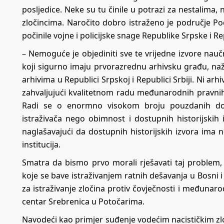
posljedice. Neke su tu činile u potrazi za nestalima,
zločincima. Naročito dobro istraženo je područje Po
počinile vojne i policijske snage Republike Srpske i Re
– Nemoguće je objediniti sve te vrijedne izvore nau
koji sigurno imaju prvorazrednu arhivsku građu, naža
arhivima u Republici Srpskoj i Republici Srbiji. Ni a
zahvaljujući kvalitetnom radu međunarodnih pravnih 
Radi se o enormno visokom broju pouzdanih doku
istraživača nego obimnost i dostupnih historijskih
naglašavajući da dostupnih historijskih izvora ima 
institucija.
Smatra da bismo prvo morali rješavati taj problem, 
koje se bave istraživanjem ratnih dešavanja u Bosni 
za istraživanje zločina protiv čovječnosti i međunar
centar Srebrenica u Potočarima.
Navodeći kao primjer suđenje vodećim nacističkim z