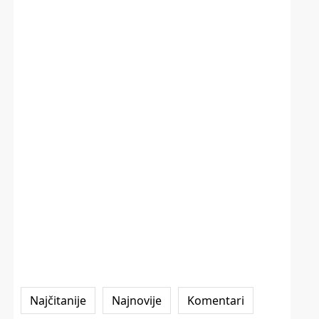
Najčitanije
Najnovije
Komentari