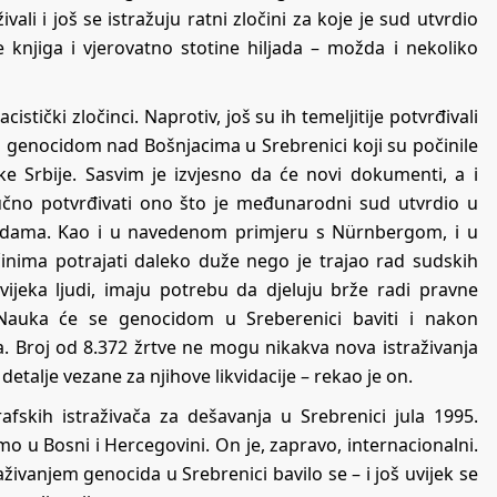
ali i još se istražuju ratni zločini za koje je sud utvrdio
 knjiga i vjerovatno stotine hiljada – možda i nekoliko
cistički zločinci. Naprotiv, još su ih temeljitije potvrđivali
zi s genocidom nad Bošnjacima u Srebrenici koji su počinile
ke Srbije. Sasvim je izvjesno da će novi dokumenti, a i
no potvrđivati ono što je međunarodni sud utvrdio u
odama. Kao i u navedenom primjeru s Nürnbergom, i u
činima potrajati daleko duže nego je trajao rad sudskih
ijeka ljudi, imaju potrebu da djeluju brže radi pravne
. Nauka će se genocidom u Sreberenici baviti i nakon
a. Broj od 8.372 žrtve ne mogu nikakva nova istraživanja
etalje vezane za njihove likvidacije – rekao je on.
afskih istraživača za dešavanja u Srebrenici jula 1995.
mo u Bosni i Hercegovini. On je, zapravo, internacionalni.
živanjem genocida u Srebrenici bavilo se – i još uvijek se