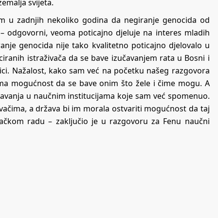
zemalja svijeta.
jem u zadnjih nekoliko godina da negiranje genocida od
o – odgovorni, veoma poticajno djeluje na interes mladih
ranje genocida nije tako kvalitetno poticajno djelovalo u
ciranih istraživača da se bave izučavanjem rata u Bosni i
enici. Nažalost, kako sam već na početku našeg razgovora
dima mogućnost da se bave onim što žele i čime mogu. A
javanja u naučnim institucijama koje sam već spomenuo.
ivačima, a država bi im morala ostvariti mogućnost da taj
vačkom radu – zaključio je u razgovoru za Fenu naučni