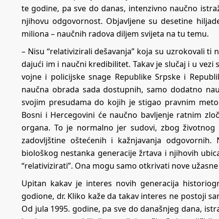
te godine, pa sve do danas, intenzivno naučno istraživ
njihovu odgovornost. Objavljene su desetine hiljade
miliona – naučnih radova diljem svijeta na tu temu.
– Nisu “relativizirali dešavanja” koja su uzrokovali ti na
dajući im i naučni kredibilitet. Takav je slučaj i u ve
vojne i policijske snage Republike Srpske i Republi
naučna obrada sada dostupnih, samo dodatno nauč
svojim presudama do kojih je stigao pravnim met
Bosni i Hercegovini će naučno bavljenje ratnim zlo
organa. To je normalno jer sudovi, zbog životnog v
zadovljštine oštećenih i kažnjavanja odgovornih
biološkog nestanka generacije žrtava i njihovih ubic
“relativizirati”. Ona mogu samo otkrivati nove užasne d
Upitan kakav je interes novih generacija historiogr
godione, dr. Kliko kaže da takav interes ne postoji sa
Od jula 1995. godine, pa sve do današnjeg dana, istra