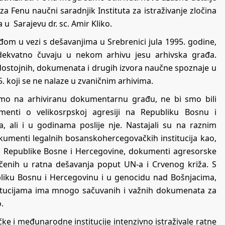
 za Fenu naučni saradnjik Instituta za istraživanje zločina
u Sarajevu dr. sc. Amir Kliko.
đom u vezi s dešavanjima u Srebrenici jula 1995. godine,
dekvatno čuvaju u nekom arhivu jesu arhivska građa.
dostojnih, dokumenata i drugih izvora naučne spoznaje u
. koji se ne nalaze u zvaničnim arhivima.
amo na arhiviranu dokumentarnu građu, ne bi smo bili
menti o velikosrpskoj agresiji na Republiku Bosnu i
a, ali i u godinama poslije nje. Nastajali su na raznim
dokumenti legalnih bosanskohercegovačkih institucija kao,
ova Republike Bosne i Hercegovine, dokumenti agresorske
ljučenih u ratna dešavanja poput UN-a i Crvenog križa. S
bliku Bosnu i Hercegovinu i u genocidu nad Bošnjacima,
nstitucijama ima mnogo sačuvanih i važnih dokumenata za
.
 i međunarodne institucije intenzivno istraživale ratne