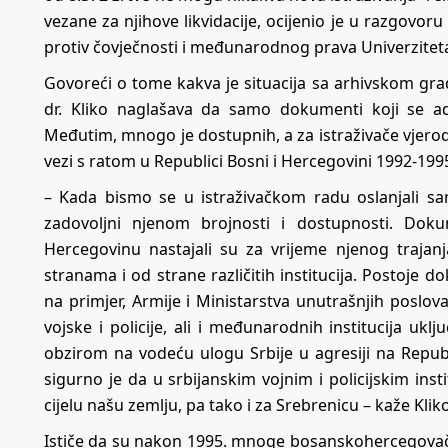
vezane za njihove likvidacije, ocijenio je u razgovoru
protiv čovječnosti i međunarodnog prava Univerziteta 
Govoreći o tome kakva je situacija sa arhivskom gra
dr. Kliko naglašava da samo dokumenti koji se a
Međutim, mnogo je dostupnih, a za istraživače vjero
vezi s ratom u Republici Bosni i Hercegovini 1992-1995
– Kada bismo se u istraživačkom radu oslanjali s
zadovoljni njenom brojnosti i dostupnosti. Doku
Hercegovinu nastajali su za vrijeme njenog trajanj
stranama i od strane različitih institucija. Postoje 
na primjer, Armije i Ministarstva unutrašnjih posl
vojske i policije, ali i međunarodnih institucija uk
obzirom na vodeću ulogu Srbije u agresiji na Repu
sigurno je da u srbijanskim vojnim i policijskim i
cijelu našu zemlju, pa tako i za Srebrenicu – kaže Kliko
Ističe da su nakon 1995. mnoge bosanskohercegovačke