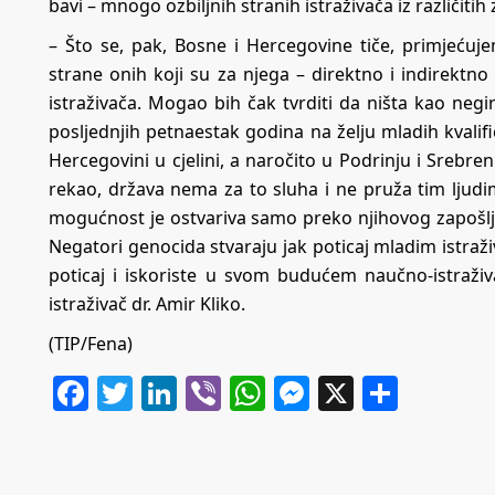
bavi – mnogo ozbiljnih stranih istraživača iz različitih 
– Što se, pak, Bosne i Hercegovine tiče, primjeću
strane onih koji su za njega – direktno i indirektn
istraživača. Mogao bih čak tvrditi da ništa kao negi
posljednjih petnaestak godina na želju mladih kvalifi
Hercegovini u cjelini, a naročito u Podrinju i Srebr
rekao, država nema za to sluha i ne pruža tim lju
mogućnost je ostvariva samo preko njihovog zapošl
Negatori genocida stvaraju jak poticaj mladim istraž
poticaj i iskoriste u svom budućem naučno-istraži
istraživač dr. Amir Kliko.
(TIP/Fena)
Facebook
Twitter
LinkedIn
Viber
WhatsApp
Messenger
X
Share