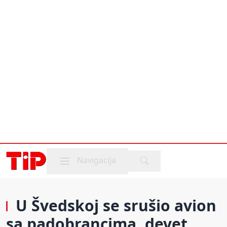
Mobile menu
Navigacija
U Švedskoj se srušio avion
sa padobrancima, devet