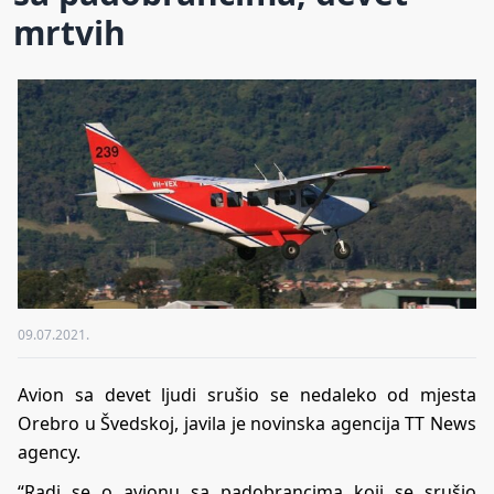
mrtvih
09.07.2021.
Avion sa devet ljudi srušio se nedaleko od mjesta
Orebro u Švedskoj, javila je novinska agencija TT News
agency.
“Radi se o avionu sa padobrancima koji se srušio