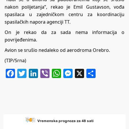
nakon polijetanja”, rekao je Emil Gustavson, vođa
spasilaca u zajedničkom centru za koordinaciju
spasilačkih napora agenciji TT.
On je rekao da za sada nema informacija o
povrijeđenima.
Avion se srušio nedaleko od aerodroma Orebro.
(TIP/Srna)
Facebook
Twitter
LinkedIn
Viber
WhatsApp
Messenger
X
Share