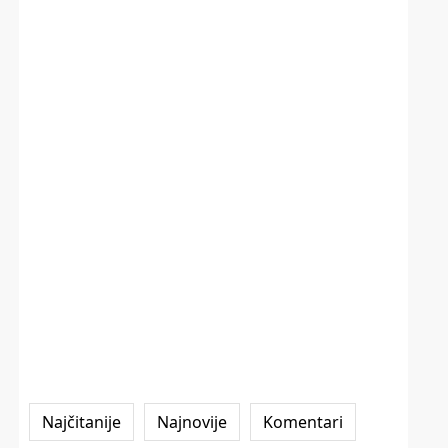
Najčitanije
Najnovije
Komentari