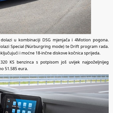
 dolazi u kombinaciji DSG mjenjača i 4Motion pogona.
olazi Special (Nürburgring mode) te Drift program rada.
 uključujući i moćne 18-inčne diskove kočnica sprijeda.
 320 KS benzinca s potpisom još uvijek najpoželjnijeg
no 51.585 eura.