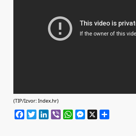
(TIP/Izvor: Index.hr)
Facebook
Twitter
LinkedIn
Viber
WhatsApp
Messenger
X
Share