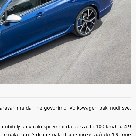
karavanima da i ne govorimo. Volkswagen pak nudi sve,
no obiteljsko vozilo spremno da ubrza do 100 km/h u 4.9
ance paketom. S druge pak strane može vući do 1.9 tone