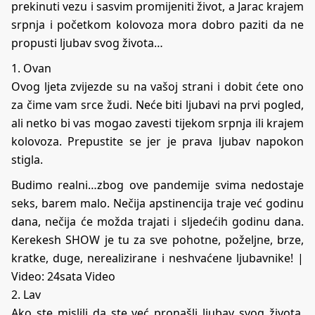
prekinuti vezu i sasvim promijeniti život, a Jarac krajem
srpnja i početkom kolovoza mora dobro paziti da ne
propusti ljubav svog života…
1. Ovan
Ovog ljeta zvijezde su na vašoj strani i dobit ćete ono
za čime vam srce žudi. Neće biti ljubavi na prvi pogled,
ali netko bi vas mogao zavesti tijekom srpnja ili krajem
kolovoza. Prepustite se jer je prava ljubav napokon
stigla.
Budimo realni…zbog ove pandemije svima nedostaje
seks, barem malo. Nečija apstinencija traje već godinu
dana, nečija će možda trajati i sljedećih godinu dana.
Kerekesh SHOW je tu za sve pohotne, poželjne, brze,
kratke, duge, nerealizirane i neshvaćene ljubavnike!
|
Video: 24sata Video
2. Lav
Ako ste mislili da ste već pronašli ljubav svog života,