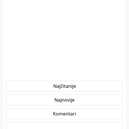
Najčitanije
Najnovije
Komentari