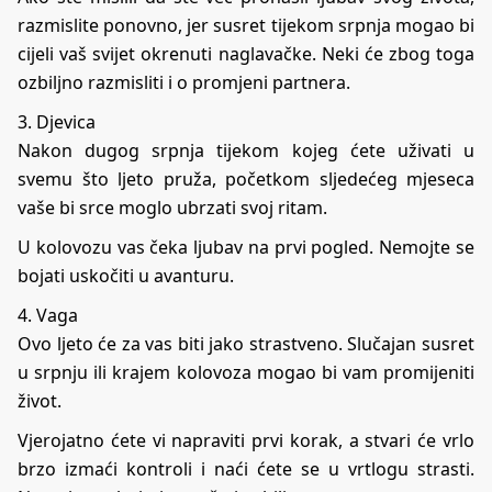
razmislite ponovno, jer susret tijekom srpnja mogao bi
cijeli vaš svijet okrenuti naglavačke. Neki će zbog toga
ozbiljno razmisliti i o promjeni partnera.
3. Djevica
Nakon dugog srpnja tijekom kojeg ćete uživati u
svemu što ljeto pruža, početkom sljedećeg mjeseca
vaše bi srce moglo ubrzati svoj ritam.
U kolovozu vas čeka ljubav na prvi pogled. Nemojte se
bojati uskočiti u avanturu.
4. Vaga
Ovo ljeto će za vas biti jako strastveno. Slučajan susret
u srpnju ili krajem kolovoza mogao bi vam promijeniti
život.
Vjerojatno ćete vi napraviti prvi korak, a stvari će vrlo
brzo izmaći kontroli i naći ćete se u vrtlogu strasti.