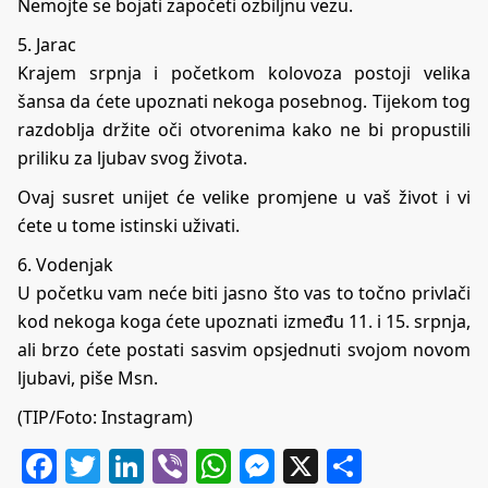
Nemojte se bojati započeti ozbiljnu vezu.
5. Jarac
Krajem srpnja i početkom kolovoza postoji velika
šansa da ćete upoznati nekoga posebnog. Tijekom tog
razdoblja držite oči otvorenima kako ne bi propustili
priliku za ljubav svog života.
Ovaj susret unijet će velike promjene u vaš život i vi
ćete u tome istinski uživati.
6. Vodenjak
U početku vam neće biti jasno što vas to točno privlači
kod nekoga koga ćete upoznati između 11. i 15. srpnja,
ali brzo ćete postati sasvim opsjednuti svojom novom
ljubavi, piše
Msn
.
(TIP/Foto: Instagram)
Facebook
Twitter
LinkedIn
Viber
WhatsApp
Messenger
X
Share