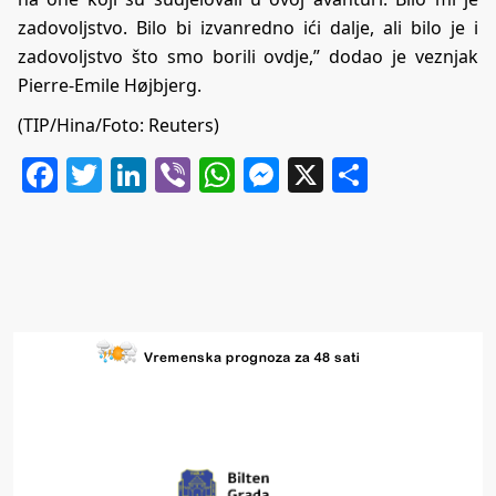
zadovoljstvo. Bilo bi izvanredno ići dalje, ali bilo je i
zadovoljstvo što smo borili ovdje,” dodao je veznjak
Pierre-Emile Højbjerg.
(TIP/Hina/Foto: Reuters)
Facebook
Twitter
LinkedIn
Viber
WhatsApp
Messenger
X
Share