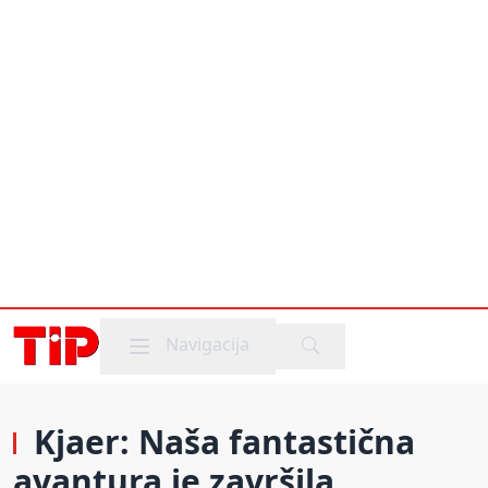
Mobile menu
Navigacija
Kjaer: Naša fantastična
avantura je završila