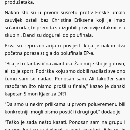
produžetaka.
Nakon što su u prvom susretu protiv Finske umalo
zauvijek ostali bez Christina Eriksena koji je imao
srčani udar, te premda su izgubili prve dvije utakmice u
skupini, Danci su dogurali do polufinala.
Prva su reprezentacija u povijesti koja je nakon dva
početna poraza stigla do polufinala EP-a.
“Bila je to fantastična avantura. Žao mi je što je gotovo,
ali to je sport. Podrška koju smo dobili nadilazi sve ono
čemu sam se nadao. Ponosan sam. Ali također sam
razočaran što nismo prošli u finale,” kazao je danski
kapetan Simon Kjaer za DR1.
“Da smo u nekim prilikama u prvom poluvremenu bili
konkretniji, mogli bismo postići i drugi gol,” dodao je.
“Teško je sada nešto kazati. Ponosan sam na grupu i
na one koji su sudjelovali u ovoj avanturi. Bilo mi je