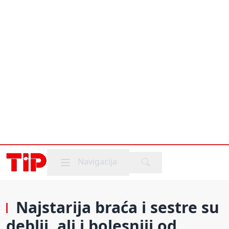
Mobile menu
Navigacija
Najstarija braća i sestre su
deblji, ali i bolesniji od