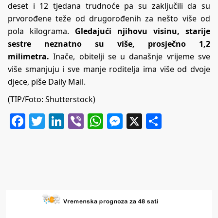
deset i 12 tjedana trudnoće pa su zaključili da su
prvorođene teže od drugorođenih za nešto više od
pola kilograma.
Gledajući njihovu visinu, starije
sestre neznatno su više, prosječno 1,2
milimetra.
Inače, obitelji se u današnje vrijeme sve
više smanjuju i sve manje roditelja ima više od dvoje
djece, piše
Daily Mail.
(TIP/Foto: Shutterstock)
Facebook
Twitter
LinkedIn
Viber
WhatsApp
Messenger
X
Share