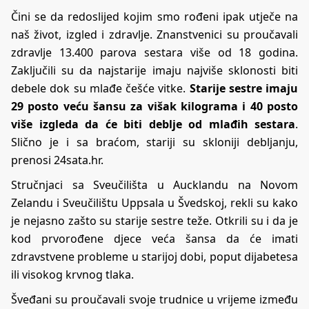
Čini se da redoslijed kojim smo rođeni ipak utječe na
naš život, izgled i zdravlje. Znanstvenici su proučavali
zdravlje 13.400 parova sestara više od 18 godina.
Zaključili su da najstarije imaju najviše sklonosti biti
debele dok su mlađe češće vitke.
Starije sestre imaju
29 posto veću šansu za višak kilograma i 40 posto
više izgleda da će biti deblje od mlađih sestara
.
Slično je i sa braćom, stariji su skloniji debljanju,
prenosi 24sata.hr.
Stručnjaci sa Sveučilišta u Aucklandu na Novom
Zelandu i Sveučilištu Uppsala u Švedskoj, rekli su kako
je nejasno zašto su starije sestre teže. Otkrili su i da je
kod prvorođene djece veća šansa da će imati
zdravstvene probleme u starijoj dobi, poput dijabetesa
ili visokog krvnog tlaka.
Šveđani su proučavali svoje trudnice u vrijeme između