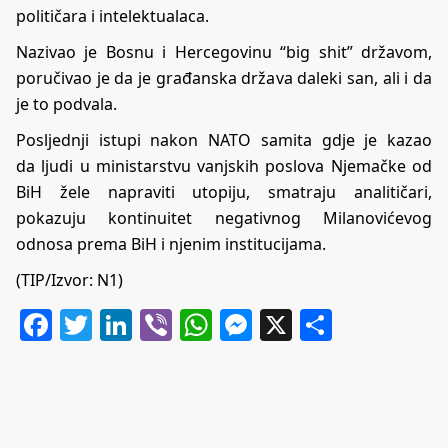
političara i intelektualaca.
Nazivao je Bosnu i Hercegovinu “big shit” državom,
poručivao je da je građanska država daleki san, ali i da
je to podvala.
Posljednji istupi nakon NATO samita gdje je kazao
da ljudi u ministarstvu vanjskih poslova Njemačke od
BiH žele napraviti utopiju, smatraju analitičari,
pokazuju kontinuitet negativnog Milanovićevog
odnosa prema BiH i njenim institucijama.
(TIP/Izvor:
N1
)
Facebook
Twitter
LinkedIn
Viber
WhatsApp
Messenger
X
Share