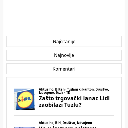
Najčitanije
Najnovije
Komentari