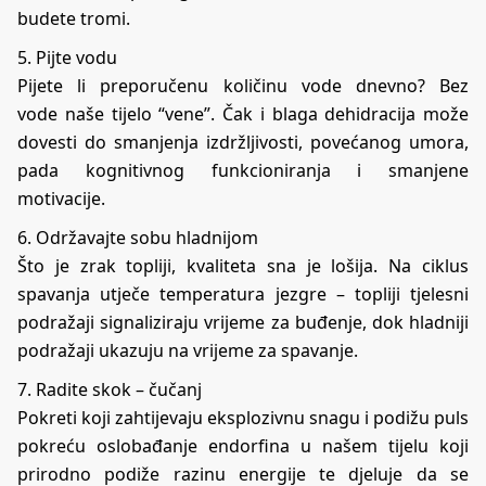
budete tromi.
5. Pijte vodu
Pijete li preporučenu količinu vode dnevno? Bez
vode naše tijelo “vene”. Čak i blaga dehidracija može
dovesti do smanjenja izdržljivosti, povećanog umora,
pada kognitivnog funkcioniranja i smanjene
motivacije.
6. Održavajte sobu hladnijom
Što je zrak topliji, kvaliteta sna je lošija. Na ciklus
spavanja utječe temperatura jezgre – topliji tjelesni
podražaji signaliziraju vrijeme za buđenje, dok hladniji
podražaji ukazuju na vrijeme za spavanje.
7. Radite skok – čučanj
Pokreti koji zahtijevaju eksplozivnu snagu i podižu puls
pokreću oslobađanje endorfina u našem tijelu koji
prirodno podiže razinu energije te djeluje da se