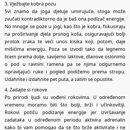
3. Vježbajte kobra pozu
Svi znamo da joga djeluje umirujuće, stoga može
zvučati kontradiktorno da je baš ona podizač energije.
No mnoge se poze u jogi, kao što je kobra, fokusiraju
na proširivanje djela prsnog koša, osiguravajući bolji
protok zraka te veći unos kisika koji, potom, daje
mišićima energiju. Poza se izvodi tako da legnemo
licem prema dolje, savijemo laktove, dlanove oslonimo
o pod u ravnini ramena pa se njima odgurnemo
ispravljajući ruke i pogled podižemo prema stropu.
Udahnite i izdahnite pet puta, a zatim se opustite.
4. Zadajte si rokove
Po prirodi ljudi su vođeni rokovima. U određenom
vremenu moramo biti što bolji, brži i učinkovitiji.
Rokovi potiču podizanje energije jer izvršavanje
zadataka u određenom periodu aktivira adrenalin
kako bi vam pomogao da se što brže aktivirate i ne