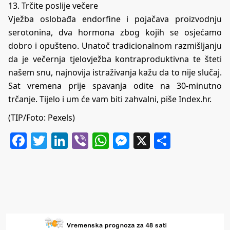
13. Trčite poslije večere
Vježba oslobađa endorfine i pojačava proizvodnju
serotonina, dva hormona zbog kojih se osjećamo
dobro i opušteno. Unatoč tradicionalnom razmišljanju
da je večernja tjelovježba kontraproduktivna te šteti
našem snu, najnovija istraživanja kažu da to nije slučaj.
Sat vremena prije spavanja odite na 30-minutno
trčanje. Tijelo i um će vam biti zahvalni, piše
Index.hr
.
(TIP/Foto: Pexels)
Facebook
Twitter
LinkedIn
Viber
WhatsApp
Messenger
X
Share