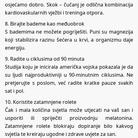
osjećamo dobro. Skok – čučanj je odlična kombinacija
kardiovaskularnih vježbi i treninga otpora.
8. Birajte bademe kao međuobrok
S bademima ne možete pogriješiti. Puni su magnezija
koji stabilizira razinu šećera u krvi, a organizmu daje
energiju.
9. Radite u ciklusima od 90 minuta
Studija koju je inicirala američka vojska pokazala je da
su ljudi najproduktivniji u 90-minutnim ciklusima. Ne
pretjerujte s poslom, već radite kratke pauze svakih
sat i pol.
10. Koristite zatamnjene rolete
Čak i mala količina svjetla može utjecati na vaš san i
usporiti ili spriječiti proizvodnju melatonina.
Zatamnjene rolete blokiraju dopiranje bilo kakvog
svjetla te kreiraju ugodne i zdrave uvjete za san.