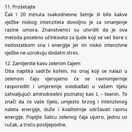
11. Prošetajte
Čak i 20 minuta svakodnevne šetnje ili bilo kakve
vježbe niskog intenziteta dovoljno je za smanjenje
razine umora. Znanstvenici su utvrdili da je ova
metoda posebno učinkovita za ljude koji se već bore s
nedostatkom sna i energije jer im nisko intenzivne
vježbe ne uzrokuju dodatni stres.
12. Zamijenite kavu zelenim čajem
Oba napitka sadrže kofein, no onaj koji se nalazi u
zelenom čaju vjerojatno će se ravnomjernije
rasporediti i umjerenije oslobađati u vašem tijelu
zahvaljujući aminokiselini poznatoj kao L – teanin. To
znači da će vaše tijelo, umjesto brzog i intenzivnog
naleta energije, duže i kvalitetnije održavati razinu
energije. Popijte šalicu zelenog čaja ujutro, jednu uz
ručak, a treću poslijepodne.