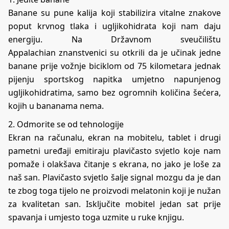
Banane su pune kalija koji stabilizira vitalne znakove
poput krvnog tlaka i ugljikohidrata koji nam daju
energiju. Na Državnom sveučilištu
Appalachian znanstvenici su otkrili da je učinak jedne
banane prije vožnje biciklom od 75 kilometara jednak
pijenju sportskog napitka umjetno napunjenog
ugljikohidratima, samo bez ogromnih količina šećera,
kojih u bananama nema.
2. Odmorite se od tehnologije
Ekran na računalu, ekran na mobitelu, tablet i drugi
pametni uređaji emitiraju plavičasto svjetlo koje nam
pomaže i olakšava čitanje s ekrana, no jako je loše za
naš san. Plavičasto svjetlo šalje signal mozgu da je dan
te zbog toga tijelo ne proizvodi melatonin koji je nužan
za kvalitetan san. Isključite mobitel jedan sat prije
spavanja i umjesto toga uzmite u ruke knjigu.