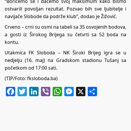
“Borićemo se i daćemo svoj maksimum kako bismo
ostvarili povoljan rezultat. Pozvao bih sve ljubitelje i
navijače Slobode da podrže klub”, dodao je Žižović.
Crveno – crni su osmi na tabeli sa 35 osvojenih bodova,
a gosti iz Širokog Brijega su četvrti sa 52 boda na
kontu.
Utakmica FK Sloboda – NK Široki Brijeg igra se u
nedjelju (16. maj) na Gradskom stadionu Tušanj sa
početkom od 17:00 sati.
(TIP/Foto: fksloboda.ba)
Facebook
Twitter
LinkedIn
Viber
WhatsApp
Messenger
X
Share