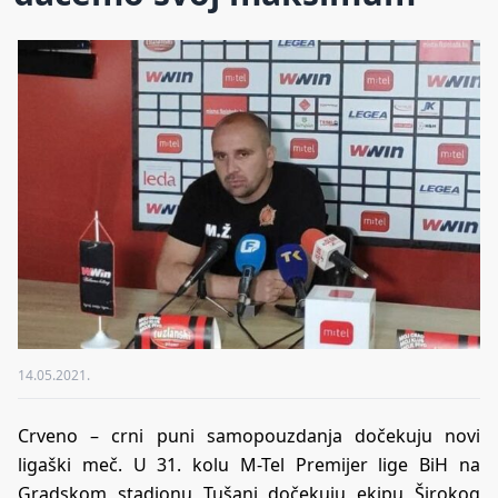
14.05.2021.
Crveno – crni puni samopouzdanja dočekuju novi
ligaški meč. U 31. kolu M-Tel Premijer lige BiH na
Gradskom stadionu Tušanj dočekuju ekipu Širokog