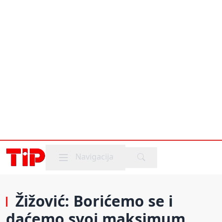
Mobile menu
Navigacija
Žižović: Borićemo se i
daćemo svoj maksimum