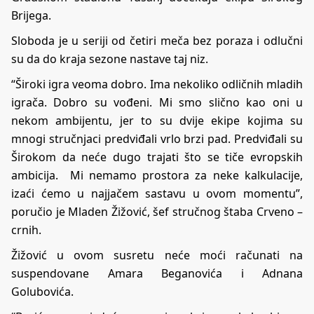
Brijega.
Sloboda je u seriji od četiri meča bez poraza i odlučni
su da do kraja sezone nastave taj niz.
“Široki igra veoma dobro. Ima nekoliko odličnih mladih
igrača. Dobro su vođeni. Mi smo slično kao oni u
nekom ambijentu, jer to su dvije ekipe kojima su
mnogi stručnjaci predviđali vrlo brzi pad. Predviđali su
Širokom da neće dugo trajati što se tiče evropskih
ambicija. Mi nemamo prostora za neke kalkulacije,
izaći ćemo u najjačem sastavu u ovom momentu”,
poručio je Mladen Žižović, šef stručnog štaba Crveno –
crnih.
Žižović u ovom susretu neće moći računati na
suspendovane Amara Beganovića i Adnana
Golubovića.