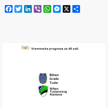
Facebook
Twitter
LinkedIn
Viber
WhatsApp
Messenger
X
Share