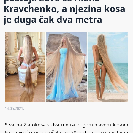
Kravchenko, a njezina kosa
je duga čak dva metra
14.05.2021.
Stvarna Zlatokosa s dva metra dugom plavom kosom
koju nije čak ni podšišala već 30 godina, otkrila je tajnu