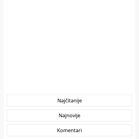
Najčitanije
Najnovije
Komentari