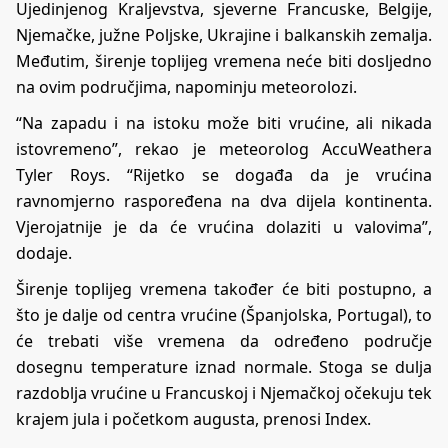
Ujedinjenog Kraljevstva, sjeverne Francuske, Belgije,
Njemačke, južne Poljske, Ukrajine i balkanskih zemalja.
Međutim, širenje toplijeg vremena neće biti dosljedno
na ovim područjima, napominju meteorolozi.
“Na zapadu i na istoku može biti vrućine, ali nikada
istovremeno”, rekao je meteorolog AccuWeathera
Tyler Roys. “Rijetko se događa da je vrućina
ravnomjerno raspoređena na dva dijela kontinenta.
Vjerojatnije je da će vrućina dolaziti u valovima”,
dodaje.
Širenje toplijeg vremena također će biti postupno, a
što je dalje od centra vrućine (Španjolska, Portugal), to
će trebati više vremena da određeno područje
dosegnu temperature iznad normale. Stoga se dulja
razdoblja vrućine u Francuskoj i Njemačkoj očekuju tek
krajem jula i početkom augusta, prenosi
Index
.