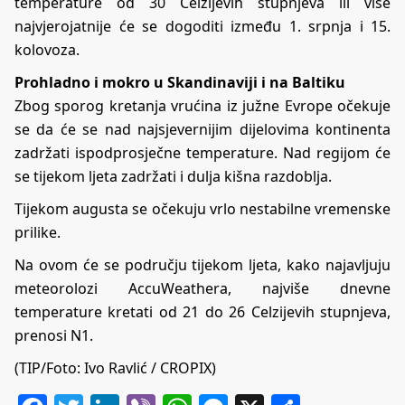
temperature od 30 Celzijevih stupnjeva ili više
najvjerojatnije će se dogoditi između 1. srpnja i 15.
kolovoza.
Prohladno i mokro u Skandinaviji i na Baltiku
Zbog sporog kretanja vrućina iz južne Evrope očekuje
se da će se nad najsjevernijim dijelovima kontinenta
zadržati ispodprosječne temperature. Nad regijom će
se tijekom ljeta zadržati i dulja kišna razdoblja.
Tijekom augusta se očekuju vrlo nestabilne vremenske
prilike.
Na ovom će se području tijekom ljeta, kako najavljuju
meteorolozi AccuWeathera, najviše dnevne
temperature kretati od 21 do 26 Celzijevih stupnjeva,
prenosi N1.
(TIP/Foto: Ivo Ravlić / CROPIX)