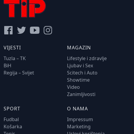
VIJESTI
MAGAZIN
Tuzla – TK
Lifestyle i zdravlje
BiH
Ljubav i Sex
Regija – Svijet
Scitech i Auto
Showtime
Video
Zanimljivosti
SPORT
O NAMA
Fudbal
Impressum
Košarka
Marketing
Tenis
Uslovi korištenja