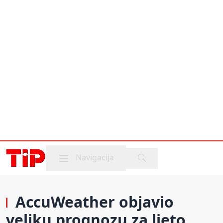
Mobile menu
Navigacija
AccuWeather objavio
veliku prognozu za ljeto