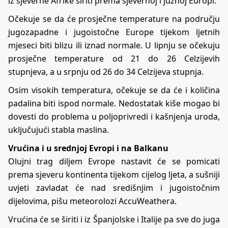
iz sjeverne Afrike širiti prema sjevernoj i južnoj Europi.
Očekuje se da će prosječne temperature na području
jugozapadne i jugoistočne Europe tijekom ljetnih
mjeseci biti blizu ili iznad normale. U lipnju se očekuju
prosječne temperature od 21 do 26 Celzijevih
stupnjeva, a u srpnju od 26 do 34 Celzijeva stupnja.
Osim visokih temperatura, očekuje se da će i količina
padalina biti ispod normale. Nedostatak kiše mogao bi
dovesti do problema u poljoprivredi i kašnjenja uroda,
uključujući stabla maslina.
Vrućina i u srednjoj Evropi i na Balkanu
Olujni trag diljem Evrope nastavit će se pomicati
prema sjeveru kontinenta tijekom cijelog ljeta, a sušniji
uvjeti zavladat će nad središnjim i jugoistočnim
dijelovima, pišu meteorolozi AccuWeathera.
Vrućina će se širiti i iz Španjolske i Italije pa sve do juga