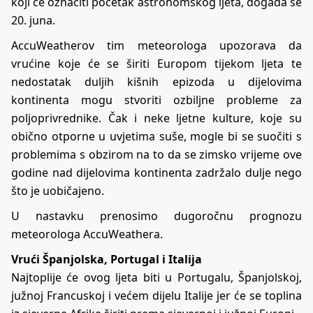
koji će označiti početak astronomskog ljeta, događa se
20. juna.
AccuWeatherov tim meteorologa upozorava da
vrućine koje će se širiti Europom tijekom ljeta te
nedostatak duljih kišnih epizoda u dijelovima
kontinenta mogu stvoriti ozbiljne probleme za
poljoprivrednike. Čak i neke ljetne kulture, koje su
obično otporne u uvjetima suše, mogle bi se suočiti s
problemima s obzirom na to da se zimsko vrijeme ove
godine nad dijelovima kontinenta zadržalo dulje nego
što je uobičajeno.
U nastavku prenosimo dugoročnu prognozu
meteorologa
AccuWeathera
.
Vrući Španjolska, Portugal i Italija
Najtoplije će ovog ljeta biti u Portugalu, Španjolskoj,
južnoj Francuskoj i većem dijelu Italije jer će se toplina