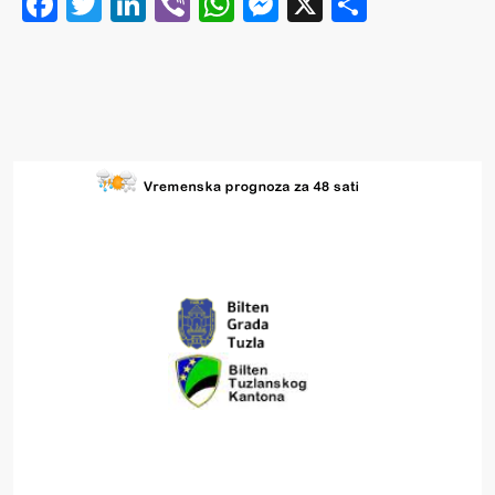
Facebook
Twitter
LinkedIn
Viber
WhatsApp
Messenger
X
Share