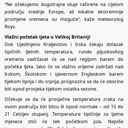
“Ne očekujemo dugotrajne oluje raširene na cijelom
području srednje Evrope, ali lokalne ekstremnije
promjene vremena su moguće”, kaže meteorolog
Roys.
Vlažni početak ljeta u Velikoj Britaniji
Dok Ujedinjeno Kraljevstvo i Irska čekaju dolazak
tipičnih ljetnih temperatura, runde pljuskovitog
vremena zadržavat će se nad regijom barem do
početka ljeta. Iako će se vlažno vrijeme zadržati nad
Irskom, Škotskom i sjevernom Engleskom barem
tijekom lipnja i do srpnja, prognozira se da će oborine
biti ispod prosjeka tijekom ostatka sezone.
Očekuje se da će prosječne temperature zraka na
ovom području biti blizu ili ispod normale – od 15 do
21 Celzijev stupanj. Temperature tipičnije za ljetne
mjesece stići će tek početkom jula. Najviše