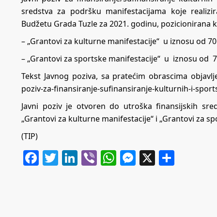
sredstva za podršku manifestacijama koje realizi
Budžetu Grada Tuzle za 2021. godinu, pozicionirana k
– „Grantovi za kulturne manifestacije“ u iznosu od 70
– „Grantovi za sportske manifestacije“ u iznosu od 
Tekst Javnog poziva, sa pratećim obrascima objavlj
poziv-za-finansiranje-sufinansiranje-kulturnih-i-sport
Javni poziv je otvoren do utroška finansijskih sr
„Grantovi za kulturne manifestacije“ i „Grantovi za sp
(TIP)
Facebook
Twitter
LinkedIn
Viber
WhatsApp
Messenger
X
Share