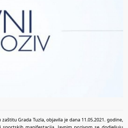
u zaštitu Grada Tuzla, objavila je dana 11.05.2021. godine,
 i sportskih manifestacija. Javnim pozivom se dodjeljuju