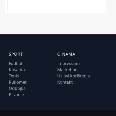
SPORT
O NAMA
Fudbal
Impressum
Košarka
Marketing
Tenis
Uslovi korištenja
Rukomet
Kontakt
Odbojka
Plivanje