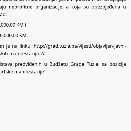
raju neprofitne organizacije, a koja su obezbjeđena u
ao:
.000,00 KM i
70.000,00 KM.
en je na linku:
http://grad.tuzla.ba/vijesti/objavljen-javni-
skih-manifestacija-2/
edstava predviđenih u Budžetu Grada Tuzla, sa pozicija
ortske manifestacije“.