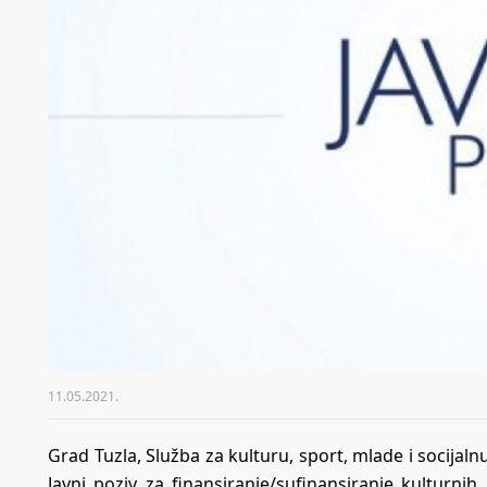
11.05.2021.
Grad Tuzla, Služba za kulturu, sport, mlade i socijaln
Javni poziv za finansiranje/sufinansiranje kulturnih