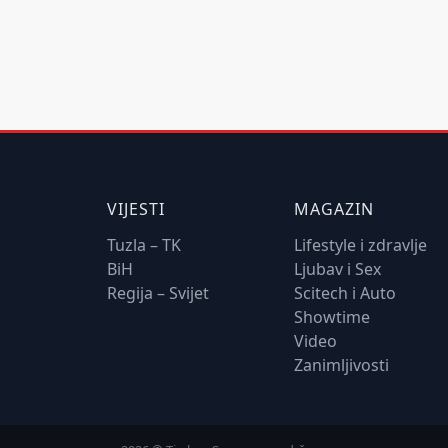
VIJESTI
MAGAZIN
Tuzla – TK
Lifestyle i zdravlje
BiH
Ljubav i Sex
Regija – Svijet
Scitech i Auto
Showtime
Video
Zanimljivosti