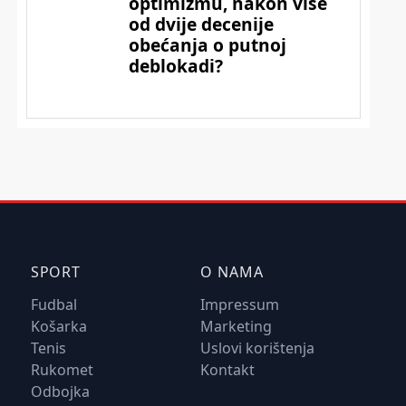
SPORT
O NAMA
Fudbal
Impressum
Košarka
Marketing
Tenis
Uslovi korištenja
Rukomet
Kontakt
Odbojka