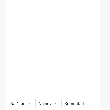
Najčitanije
Najnovije
Komentari