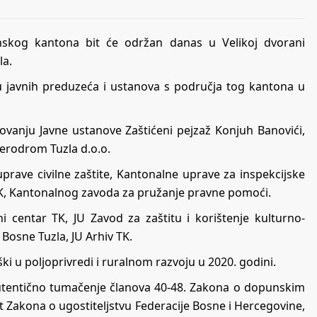
anskog kantona bit će održan danas u Velikoj dvorani
la.
nju javnih preduzeća i ustanova s područja tog kantona u
lovanju Javne ustanove Zaštićeni pejzaž Konjuh Banovići,
erodrom Tuzla d.o.o.
prave civilne zaštite, Kantonalne uprave za inspekcijske
 TK, Kantonalnog zavoda za pružanje pravne pomoći.
ni centar TK, JU Zavod za zaštitu i korištenje kulturno-
 Bosne Tuzla, JU Arhiv TK.
rški u poljoprivredi i ruralnom razvoju u 2020. godini.
autentično tumačenje članova 40-48. Zakona o dopunskim
rt Zakona o ugostiteljstvu Federacije Bosne i Hercegovine,