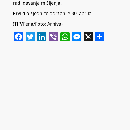
radi davanja mišljenja.
Prvi dio sjednice održan je 30. aprila.
(TIP/Fena/Foto: Arhiva)
Facebook
Twitter
LinkedIn
Viber
WhatsApp
Messenger
X
Share