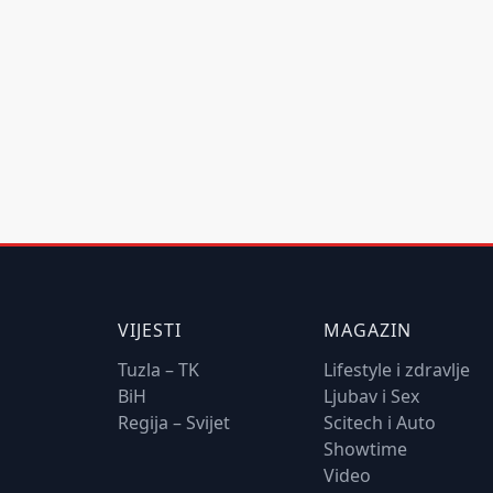
VIJESTI
MAGAZIN
Tuzla – TK
Lifestyle i zdravlje
BiH
Ljubav i Sex
Regija – Svijet
Scitech i Auto
Showtime
Video