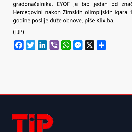
gradonačelnika. EYOF je bio jedan od znač
Hercegovini nakon Zimskih olimpijskih igara 1
godine poslije duže obnove, piše
Klix.ba
.
(TIP)
Facebook
Twitter
LinkedIn
Viber
WhatsApp
Messenger
X
Share