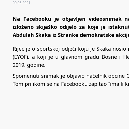
09.05.2021.
Na Facebooku je objavljen videosnimak n
izloženo skijaško odijelo za koje je istakn
Abdulah Skaka iz Stranke demokratske akcije
Riječ je o sportskoj odjeći koju je Skaka nos
(EYOF), a koji je u glavnom gradu Bosne i H
2019. godine.
Spomenuti snimak je objavio načelnik općine C
Tom prilikom se na Facebooku zapitao “ima li k